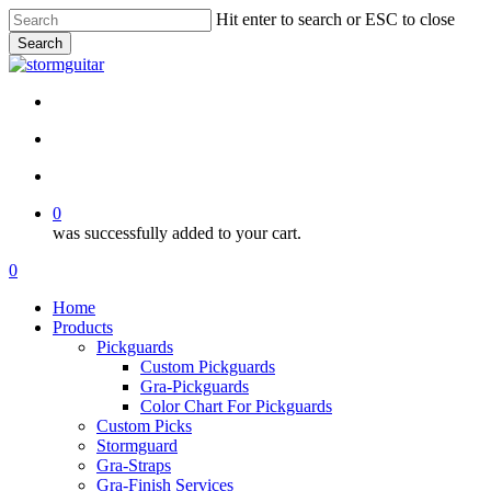
Skip
Hit enter to search or ESC to close
to
Search
main
Close
content
Search
facebook
pinterest
youtube
instagram
soundcloud
search
account
0
was successfully added to your cart.
Menu
search
account
0
Menu
Home
Products
Pickguards
Custom Pickguards
Gra-Pickguards
Color Chart For Pickguards
Custom Picks
Stormguard
Gra-Straps
Gra-Finish Services