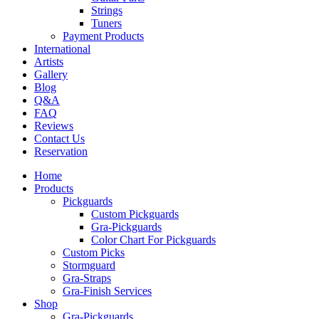
Strings
Tuners
Payment Products
International
Artists
Gallery
Blog
Q&A
FAQ
Reviews
Contact Us
Reservation
Home
Products
Pickguards
Custom Pickguards
Gra-Pickguards
Color Chart For Pickguards
Custom Picks
Stormguard
Gra-Straps
Gra-Finish Services
Shop
Gra-Pickguards