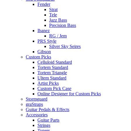
Fender
Strat
Tele
Jazz Bass
Precision Bass
Ibanez
RG / Jem
PRS Style
Silver Sky Seires
Gibson
Custom Picks
Celluloid Standard
Tortem Standard
Tortem Triangle
Ultem Standard
Artist Picks
Custom Pick Case
Online Designer for Custom Picks
Stormguard
graStraps
Guitar Pedals & Effects
Accessories
Guitar Parts
Strings
Tuners