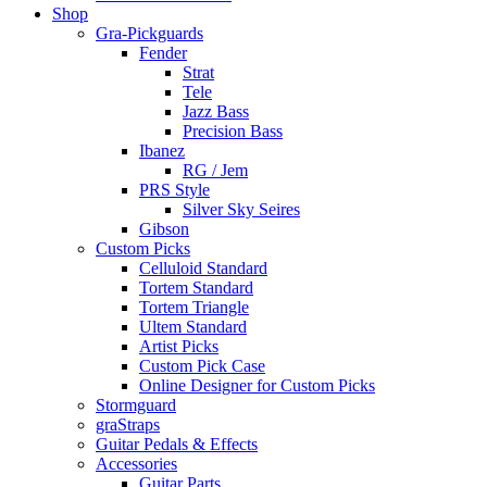
Shop
Gra-Pickguards
Fender
Strat
Tele
Jazz Bass
Precision Bass
Ibanez
RG / Jem
PRS Style
Silver Sky Seires
Gibson
Custom Picks
Celluloid Standard
Tortem Standard
Tortem Triangle
Ultem Standard
Artist Picks
Custom Pick Case
Online Designer for Custom Picks
Stormguard
graStraps
Guitar Pedals & Effects
Accessories
Guitar Parts