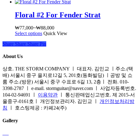
러
이
니
상
상
다.
Floral #2 For Fender Strat
품
품
상
옵
에
품
₩
77,000
~
₩
88,000
가
션
있
페
Select options
여
Quick View
격
이
습
이
러
범
이
니
Share
Share
Share
Share
Pin
지
상
위:
상
다.
에
품
₩77,000~₩88,000
품
About Us
상
서
옵
에
품
옵
션
있
상호. THE STORM COMPANY ㅣ 대표자. 김민교 ㅣ주소.(택
페
션
이
습
배) 서울시 중구 을지로12길 5, 201호(동화빌딩) ㅣ공방 및 쇼
이
을
이
니
룸 주소.(방문) 서울시 중구 수표로 6길 13, 2층ㅣ 전화. 010-
지
선
상
다.
3398-2787 ㅣ e-mail. stormguitar@naver.com ㅣ 사업자등록번호.
에
택
품
상
104-02-94691 ㅣ
이용약관
ㅣ 통신판매업신고번호. 제 2015-서
서
할
에
품
울중구-0161호ㅣ 개인정보관리자. 김민교 ㅣ
개인정보처리방
옵
수
있
페
침
ㅣ 호스팅제공 : 카페24(주)
션
있
습
이
을
습
니
지
Gallery
선
니
다.
에
택
다
상
서
할
품