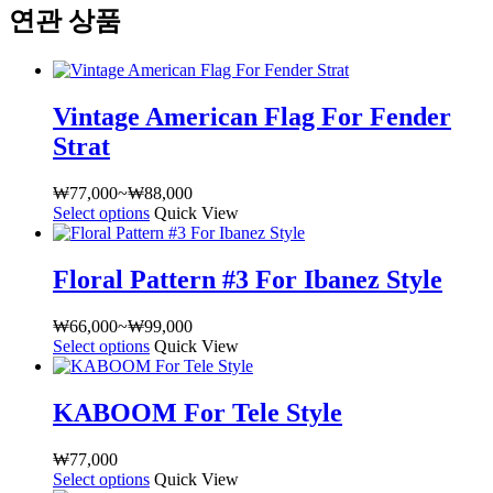
연관 상품
Vintage American Flag For Fender
Strat
₩
77,000
~
₩
88,000
가
Select options
여
Quick View
격
러
범
상
위:
Floral Pattern #3 For Ibanez Style
품
₩77,000~₩88,000
옵
₩
66,000
~
₩
99,000
가
션
Select options
여
Quick View
격
이
러
범
이
상
위:
상
KABOOM For Tele Style
품
₩66,000~₩99,000
품
옵
에
₩
77,000
션
있
Select options
여
Quick View
이
습