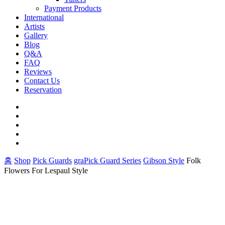
Payment Products
International
Artists
Gallery
Blog
Q&A
FAQ
Reviews
Contact Us
Reservation
facebook
pinterest
youtube
instagram
soundcloud
홈
Shop
Pick Guards
graPick Guard Series
Gibson Style
Folk
Flowers For Lespaul Style