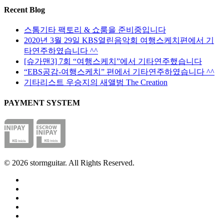
옵
수
페
Recent Blog
션
있
이
을
습
지
스톰기타 팩토리 & 쇼룸을 준비중입니다
선
니
에
2020년 3월 29일 KBS열린음악회 여행스케치편에서 기
택
다
서
타연주하였습니다 ^^
할
옵
[슈가맨3] 7회 “여행스케치”에서 기타연주했습니다
수
션
“EBS공감-여행스케치” 편에서 기타연주하였습니다 ^^
있
을
기타리스트 우승지의 새앨범 The Creation
습
선
니
PAYMENT SYSTEM
택
다
할
수
있
습
니
© 2026 stormguitar. All Rights Reserved.
다
facebook
pinterest
youtube
instagram
soundcloud