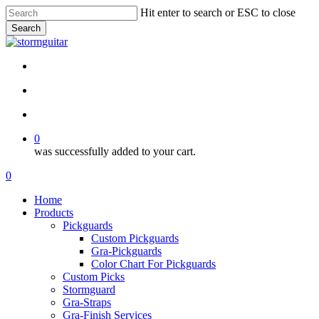
Skip
Hit enter to search or ESC to close
to
Search
main
Close
content
Search
facebook
pinterest
youtube
instagram
soundcloud
search
account
0
was successfully added to your cart.
Menu
search
account
0
Menu
Home
Products
Pickguards
Custom Pickguards
Gra-Pickguards
Color Chart For Pickguards
Custom Picks
Stormguard
Gra-Straps
Gra-Finish Services