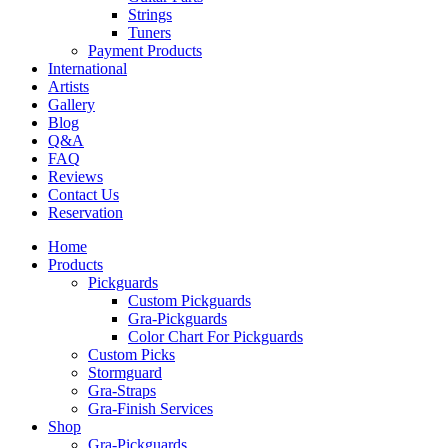
Strings
Tuners
Payment Products
International
Artists
Gallery
Blog
Q&A
FAQ
Reviews
Contact Us
Reservation
Home
Products
Pickguards
Custom Pickguards
Gra-Pickguards
Color Chart For Pickguards
Custom Picks
Stormguard
Gra-Straps
Gra-Finish Services
Shop
Gra-Pickguards