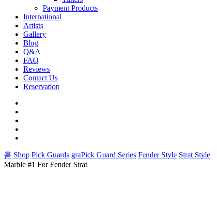
Payment Products
International
Artists
Gallery
Blog
Q&A
FAQ
Reviews
Contact Us
Reservation
facebook
pinterest
youtube
instagram
soundcloud
홈
Shop
Pick Guards
graPick Guard Series
Fender Style
Strat Style
Marble #1 For Fender Strat