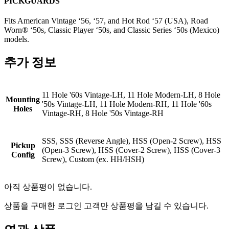
PICKGUARDS
Fits American Vintage ‘56, ‘57, and Hot Rod ‘57 (USA), Road
Worn® ‘50s, Classic Player ‘50s, and Classic Series ‘50s (Mexico)
models.
추가 정보
11 Hole '60s Vintage-LH, 11 Hole Modern-LH, 8 Hole
Mounting
'50s Vintage-LH, 11 Hole Modern-RH, 11 Hole '60s
Holes
Vintage-RH, 8 Hole '50s Vintage-RH
SSS, SSS (Reverse Angle), HSS (Open-2 Screw), HSS
Pickup
(Open-3 Screw), HSS (Cover-2 Screw), HSS (Cover-3
Config
Screw), Custom (ex. HH/HSH)
아직 상품평이 없습니다.
상품을 구매한 로그인 고객만 상품평을 남길 수 있습니다.