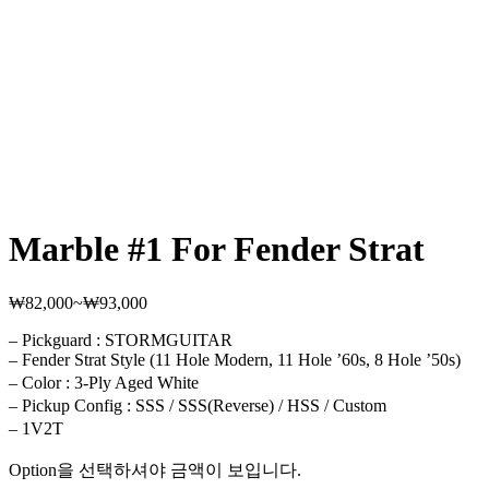
Marble #1 For Fender Strat
₩
82,000
~
₩
93,000
가
격
– Pickguard : STORMGUITAR
범
– Fender Strat Style (11 Hole Modern, 11 Hole ’60s, 8 Hole ’50s)
위:
– Color : 3-Ply Aged White
₩82,000~₩93,000
– Pickup Config : SSS / SSS(Reverse) / HSS / Custom
– 1V2T
Option을 선택하셔야 금액이 보입니다.