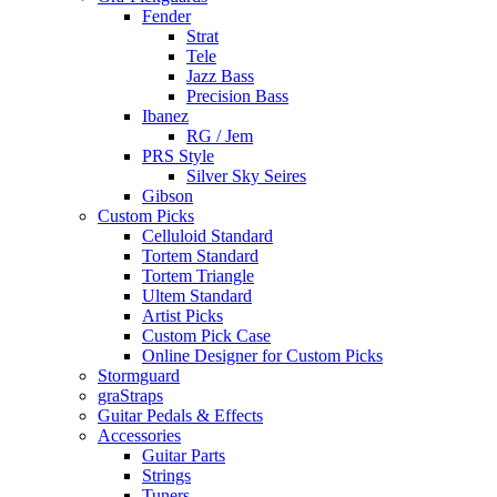
Fender
Strat
Tele
Jazz Bass
Precision Bass
Ibanez
RG / Jem
PRS Style
Silver Sky Seires
Gibson
Custom Picks
Celluloid Standard
Tortem Standard
Tortem Triangle
Ultem Standard
Artist Picks
Custom Pick Case
Online Designer for Custom Picks
Stormguard
graStraps
Guitar Pedals & Effects
Accessories
Guitar Parts
Strings
Tuners