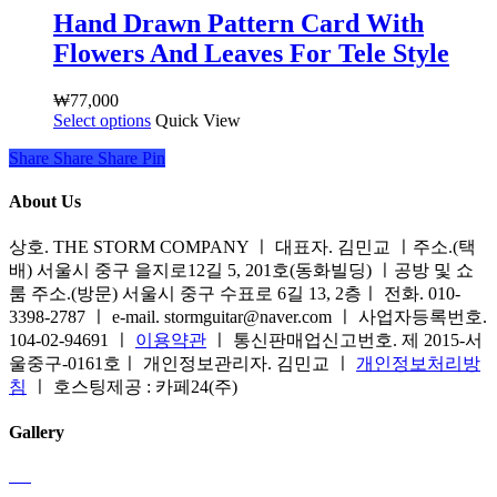
품
품
상
Hand Drawn Pattern Card With
옵
에
품
Flowers And Leaves For Tele Style
션
있
페
이
습
이
이
₩
77,000
니
지
Select options
여
Quick View
상
다.
에
러
품
상
Share
서
Share
Share
Share
Pin
상
에
품
옵
품
있
페
About Us
션
옵
습
이
을
션
니
지
상호. THE STORM COMPANY ㅣ 대표자. 김민교 ㅣ주소.(택
선
이
다.
에
배) 서울시 중구 을지로12길 5, 201호(동화빌딩) ㅣ공방 및 쇼
택
이
상
서
룸 주소.(방문) 서울시 중구 수표로 6길 13, 2층ㅣ 전화. 010-
할
상
품
옵
3398-2787 ㅣ e-mail. stormguitar@naver.com ㅣ 사업자등록번호.
수
품
페
션
104-02-94691 ㅣ
이용약관
ㅣ 통신판매업신고번호. 제 2015-서
있
에
이
을
울중구-0161호ㅣ 개인정보관리자. 김민교 ㅣ
개인정보처리방
습
있
지
선
침
ㅣ 호스팅제공 : 카페24(주)
니
습
에
택
다
니
서
할
Gallery
다.
옵
수
상
션
있
품
을