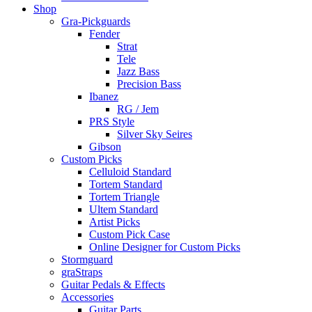
Shop
Gra-Pickguards
Fender
Strat
Tele
Jazz Bass
Precision Bass
Ibanez
RG / Jem
PRS Style
Silver Sky Seires
Gibson
Custom Picks
Celluloid Standard
Tortem Standard
Tortem Triangle
Ultem Standard
Artist Picks
Custom Pick Case
Online Designer for Custom Picks
Stormguard
graStraps
Guitar Pedals & Effects
Accessories
Guitar Parts