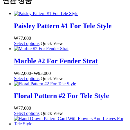
연관 상품
Paisley Pattern #1 For Tele Style
₩
77,000
Select options
여
Quick View
러
상
Marble #2 For Fender Strat
품
옵
₩
82,000
~
₩
93,000
가
션
Select options
여
Quick View
격
이
러
범
이
상
위:
상
Floral Pattern #2 For Tele Style
품
₩82,000~₩93,000
품
옵
에
₩
77,000
션
있
Select options
여
Quick View
이
습
러
이
니
상
상
다.