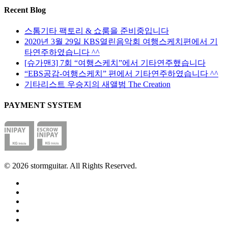
습
페
선
Recent Blog
니
이
택
다
지
스톰기타 팩토리 & 쇼룸을 준비중입니다
할
에
2020년 3월 29일 KBS열린음악회 여행스케치편에서 기
수
서
타연주하였습니다 ^^
있
옵
[슈가맨3] 7회 “여행스케치”에서 기타연주했습니다
습
션
“EBS공감-여행스케치” 편에서 기타연주하였습니다 ^^
니
을
기타리스트 우승지의 새앨범 The Creation
다
선
PAYMENT SYSTEM
택
할
수
있
습
니
© 2026 stormguitar. All Rights Reserved.
다
facebook
pinterest
youtube
instagram
soundcloud