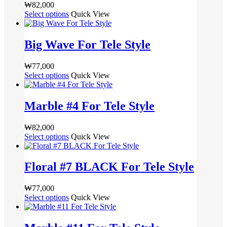
션
품
있
₩
82,000
션
있
을
페
습
Select options
여
Quick View
이
습
선
이
니
러
이
니
택
지
다
상
상
다.
Big Wave For Tele Style
할
에
품
품
상
수
서
옵
에
품
있
옵
₩
77,000
션
있
페
습
션
Select options
여
Quick View
이
습
이
니
을
러
이
니
지
다
선
상
상
다.
Marble #4 For Tele Style
에
택
품
품
상
서
할
옵
에
품
옵
₩
82,000
수
션
있
페
션
Select options
여
Quick View
있
이
습
이
을
러
습
이
니
지
선
상
니
상
다.
Floral #7 BLACK For Tele Style
에
택
품
다
품
상
서
할
옵
에
품
옵
₩
77,000
수
션
있
페
션
Select options
여
Quick View
있
이
습
이
을
러
습
이
니
지
선
상
니
상
다.
에