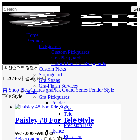
Skip
Hit enter to search or ESC to close
Sea
to
Close
main
Search
content
Home
Tele Style
Products
Pickguards
Custom Pickguards
Gra-Pickguards
Color Chart For Pickguards
Custom Picks
Stormguard
최
1–20/46개 결과 표시
Gra-Straps
신
Gra-Finish Services
홈
Shop
Pick Guards
graPick Guard Series
Fender Style
순
Shop
Tele Style
Gra-Pickguards
으
Fender
로
Strat
정
Tele
렬
Paisley #8 For Tele Style
Jazz Bass
됨
Precision Bass
Ibanez
₩
77,000
~
₩
88,000
가
RG / Jem
Select options
여
Quick View
격