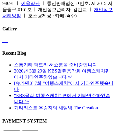
니
에
94691 ㅣ
이용약관
ㅣ 통신판매업신고번호. 제 2015-서
니
택
다
서
울중구-0161호ㅣ 개인정보관리자. 김민교 ㅣ
개인정보
다.
할
옵
처리방침
ㅣ 호스팅제공 : 카페24(주)
상
수
션
품
있
을
페
Gallery
습
선
이
니
택
지
다
할
에
수
서
Recent Blog
있
옵
스톰기타 팩토리 & 쇼룸을 준비중입니다
습
션
2020년 3월 29일 KBS열린음악회 여행스케치편
니
을
에서 기타연주하였습니다 ^^
다
선
[슈가맨3] 7회 “여행스케치”에서 기타연주했습니
택
다
할
“EBS공감-여행스케치” 편에서 기타연주하였습
수
니다 ^^
있
기타리스트 우승지의 새앨범 The Creation
습
니
다
PAYMENT SYSTEM