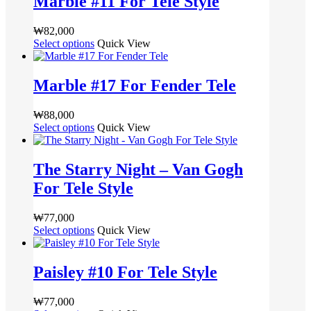
Marble #11 For Tele Style
택
품
다
품
상
서
할
옵
에
품
옵
₩
82,000
수
션
있
페
션
Select options
여
Quick View
있
이
습
이
을
러
습
이
니
지
선
상
니
상
다.
Marble #17 For Fender Tele
에
택
품
다
품
상
서
할
옵
에
품
옵
₩
88,000
수
션
있
페
션
Select options
여
Quick View
있
이
습
이
을
러
습
이
니
지
선
상
니
상
다.
The Starry Night – Van Gogh
에
택
품
다
품
상
서
For Tele Style
할
옵
에
품
옵
수
션
있
페
션
있
이
₩
77,000
습
이
을
습
이
Select options
여
Quick View
니
지
선
니
상
러
다.
에
택
다
품
상
상
서
Paisley #10 For Tele Style
할
에
품
품
옵
수
있
옵
페
션
있
₩
77,000
습
션
이
을