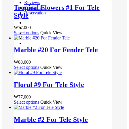
상
Reviews
옵
상
상
Tropical Flowers #1 For Tele
Contact Us
품
션
품
품
Reservation
Style
옵
을
페
에
션
선
이
있
facebook
이
택
₩
77,000
pinterest
지
습
이
Select options
여
Quick View
youtube
할
에
니
instagram
상
러
수
서
다.
soundcloud
품
상
있
옵
상
Marble #20 For Fender Tele
에
품
습
션
품
있
옵
니
을
페
₩
88,000
습
션
다
선
이
Select options
여
Quick View
니
이
택
지
러
다.
이
할
에
상
상
상
수
서
Floral #9 For Tele Style
품
품
품
있
옵
옵
페
에
습
션
₩
77,000
션
이
있
니
을
Select options
여
Quick View
이
지
습
다
선
러
이
에
니
택
상
상
서
다.
Marble #2 For Tele Style
할
품
품
옵
상
수
옵
에