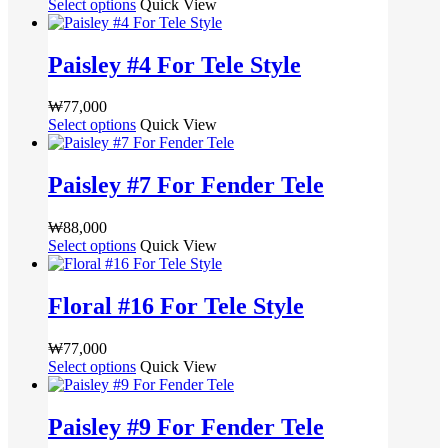
습
Select options
여
Quick View
니
이
지
선
니
러
다.
이
에
택
다
상
상
상
서
Paisley #4 For Tele Style
할
품
품
품
옵
수
옵
페
에
션
있
₩
77,000
션
이
있
을
습
Select options
여
Quick View
이
지
습
선
니
러
이
에
니
택
다
상
상
서
다.
Paisley #7 For Fender Tele
할
품
품
옵
상
수
옵
에
션
품
있
₩
88,000
션
있
을
페
습
Select options
여
Quick View
이
습
선
이
니
러
이
니
택
지
다
상
상
다.
Floral #16 For Tele Style
할
에
품
품
상
수
서
옵
에
품
있
옵
₩
77,000
션
있
페
습
션
Select options
여
Quick View
이
습
이
니
을
러
이
니
지
다
선
상
상
다.
Paisley #9 For Fender Tele
에
택
품
품
상
서