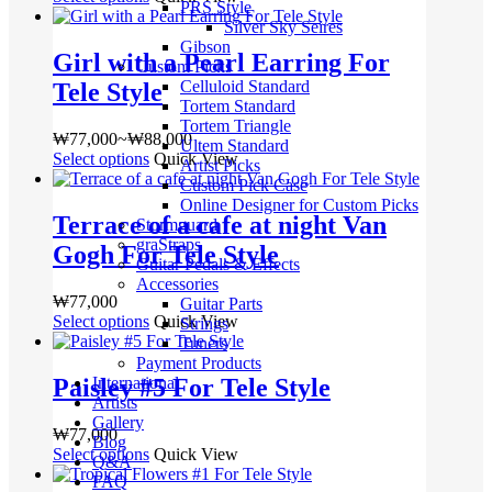
PRS Style
러
범
Silver Sky Seires
상
위:
Gibson
Girl with a Pearl Earring For
품
Custom Picks
₩77,000~₩88,000
Celluloid Standard
Tele Style
옵
Tortem Standard
션
Tortem Triangle
이
₩
77,000
~
₩
88,000
가
Ultem Standard
이
Select options
여
Quick View
격
Artist Picks
상
러
Custom Pick Case
범
품
Online Designer for Custom Picks
상
위:
Terrace of a cafe at night Van
Stormguard
에
품
₩77,000~₩88,000
graStraps
Gogh For Tele Style
있
옵
Guitar Pedals & Effects
습
션
Accessories
니
이
₩
77,000
Guitar Parts
다.
이
Select options
여
Quick View
Strings
상
Tuners
상
러
Payment Products
품
품
상
Paisley #5 For Tele Style
International
페
에
품
Artists
이
있
옵
Gallery
₩
77,000
지
습
션
Blog
Select options
여
Quick View
에
니
이
Q&A
러
서
FAQ
다.
이