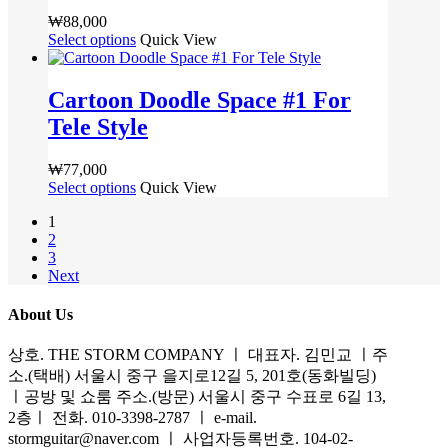
할
옵
에
품
옵
₩
88,000
수
션
있
페
션
Select options
여
Quick View
있
이
습
이
을
러
습
이
니
지
선
상
니
상
다.
Cartoon Doodle Space #1 For
에
택
품
다
품
상
서
Tele Style
할
옵
에
품
옵
수
션
있
페
션
있
이
₩
77,000
습
이
을
습
이
Select options
여
Quick View
니
지
선
니
상
러
다.
에
1
택
다
품
상
상
서
2
할
에
품
품
3
옵
수
있
옵
Next
페
션
있
습
션
이
을
습
니
이
About Us
지
선
니
다.
이
에
택
다
상
상호. THE STORM COMPANY ㅣ 대표자. 김민교 ㅣ주
상
서
할
품
소.(택배) 서울시 중구 을지로12길 5, 201호(동화빌딩)
품
옵
수
페
ㅣ공방 및 쇼룸 주소.(방문) 서울시 중구 수표로 6길 13,
에
션
있
이
2층ㅣ 전화. 010-3398-2787 ㅣ e-mail.
있
을
습
지
stormguitar@naver.com ㅣ 사업자등록번호. 104-02-
습
선