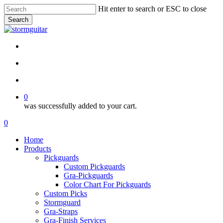
Skip
Hit enter to search or ESC to close
to
Search
main
Close
content
Search
facebook
pinterest
youtube
instagram
soundcloud
search
account
0
was successfully added to your cart.
Menu
search
account
0
Menu
Home
Products
Pickguards
Custom Pickguards
Gra-Pickguards
Color Chart For Pickguards
Custom Picks
Stormguard
Gra-Straps
Gra-Finish Services