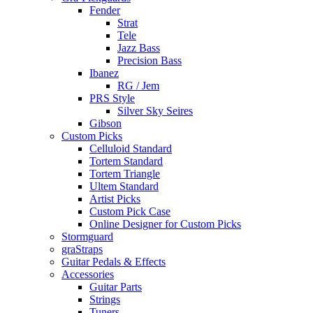
Fender
Strat
Tele
Jazz Bass
Precision Bass
Ibanez
RG / Jem
PRS Style
Silver Sky Seires
Gibson
Custom Picks
Celluloid Standard
Tortem Standard
Tortem Triangle
Ultem Standard
Artist Picks
Custom Pick Case
Online Designer for Custom Picks
Stormguard
graStraps
Guitar Pedals & Effects
Accessories
Guitar Parts
Strings
Tuners