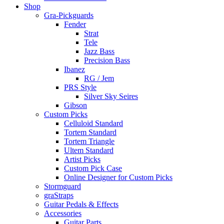
Shop
Gra-Pickguards
Fender
Strat
Tele
Jazz Bass
Precision Bass
Ibanez
RG / Jem
PRS Style
Silver Sky Seires
Gibson
Custom Picks
Celluloid Standard
Tortem Standard
Tortem Triangle
Ultem Standard
Artist Picks
Custom Pick Case
Online Designer for Custom Picks
Stormguard
graStraps
Guitar Pedals & Effects
Accessories
Guitar Parts