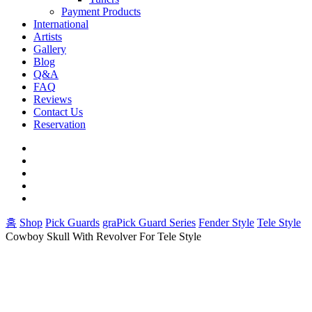
Payment Products
International
Artists
Gallery
Blog
Q&A
FAQ
Reviews
Contact Us
Reservation
facebook
pinterest
youtube
instagram
soundcloud
홈
Shop
Pick Guards
graPick Guard Series
Fender Style
Tele Style
Cowboy Skull With Revolver For Tele Style