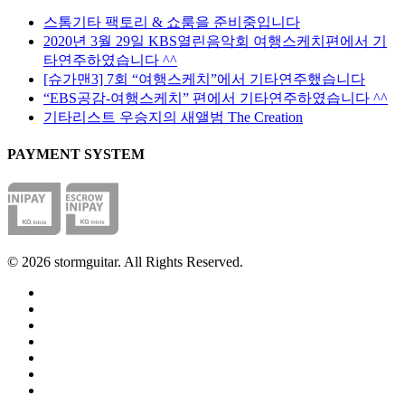
이
택
다
지
스톰기타 팩토리 & 쇼룸을 준비중입니다
할
에
2020년 3월 29일 KBS열린음악회 여행스케치편에서 기
수
서
타연주하였습니다 ^^
있
옵
[슈가맨3] 7회 “여행스케치”에서 기타연주했습니다
습
션
“EBS공감-여행스케치” 편에서 기타연주하였습니다 ^^
니
을
기타리스트 우승지의 새앨범 The Creation
다
선
PAYMENT SYSTEM
택
할
수
있
습
니
© 2026 stormguitar. All Rights Reserved.
다
facebook
pinterest
youtube
instagram
soundcloud
phone
email