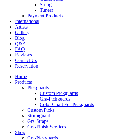
Strings
Tuners
Payment Products
International
Artists
Gallery
Blog
Q&A
FAQ
Reviews
Contact Us
Reservation
Home
Products
Pickguards
Custom Pickguards
Gra-Pickguards
Color Chart For Pickguards
Custom Picks
Stormguard
Gra-Straps
Gra-Finish Services
Shop
Gra-Pickguards