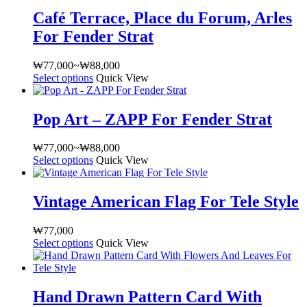
Café Terrace, Place du Forum, Arles
For Fender Strat
₩
77,000
~
₩
88,000
가
Select options
여
Quick View
격
러
범
상
위:
Pop Art – ZAPP For Fender Strat
품
₩77,000~₩88,000
옵
₩
77,000
~
₩
88,000
가
션
Select options
여
Quick View
격
이
러
범
이
상
위:
상
Vintage American Flag For Tele Style
품
₩77,000~₩88,000
품
옵
에
₩
77,000
션
있
Select options
여
Quick View
이
습
러
이
니
상
상
다.
품
품
상
Hand Drawn Pattern Card With
옵
에