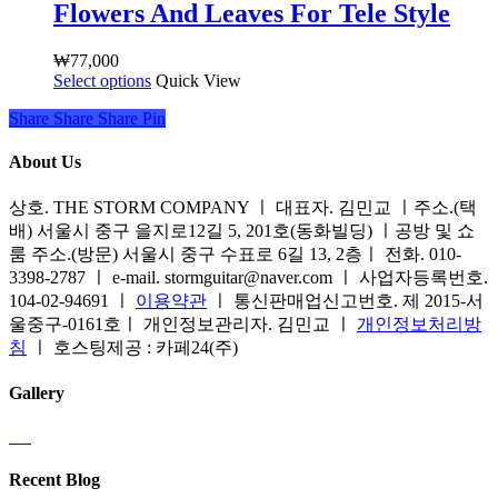
품
Flowers And Leaves For Tele Style
션
있
페
이
습
이
이
₩
77,000
니
지
Select options
여
Quick View
상
다.
에
러
품
상
Share
서
Share
Share
Share
Pin
상
에
품
옵
품
있
페
About Us
션
옵
습
이
을
션
니
지
상호. THE STORM COMPANY ㅣ 대표자. 김민교 ㅣ주소.(택
선
이
다.
에
배) 서울시 중구 을지로12길 5, 201호(동화빌딩) ㅣ공방 및 쇼
택
이
상
서
룸 주소.(방문) 서울시 중구 수표로 6길 13, 2층ㅣ 전화. 010-
할
상
품
옵
3398-2787 ㅣ e-mail. stormguitar@naver.com ㅣ 사업자등록번호.
수
품
페
션
104-02-94691 ㅣ
이용약관
ㅣ 통신판매업신고번호. 제 2015-서
있
에
이
을
울중구-0161호ㅣ 개인정보관리자. 김민교 ㅣ
개인정보처리방
습
있
지
선
침
ㅣ 호스팅제공 : 카페24(주)
니
습
에
택
다
니
서
할
Gallery
다.
옵
수
상
션
있
품
을
습
페
선
Recent Blog
니