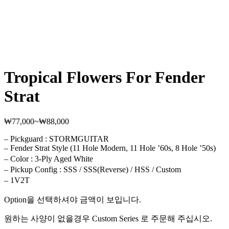
Tropical Flowers For Fender
Strat
₩
77,000
~
₩
88,000
가
격
– Pickguard : STORMGUITAR
범
– Fender Strat Style (11 Hole Modern, 11 Hole ’60s, 8 Hole ’50s)
위:
– Color : 3-Ply Aged White
₩77,000~₩88,000
– Pickup Config : SSS / SSS(Reverse) / HSS / Custom
– 1V2T
Option을 선택하셔야 금액이 보입니다.
원하는 사양이 없을경우 Custom Series 로 주문해 주십시오.