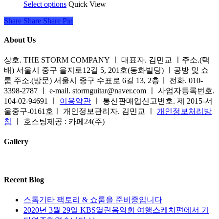
페
Select options
여
Quick View
격
이
습
이
러
범
이
니
Share
Share
Share
Share
Pin
지
상
위:
상
다.
에
품
₩82,000~₩93,000
품
About Us
상
서
옵
에
품
옵
션
있
상호. THE STORM COMPANY ㅣ 대표자. 김민교 ㅣ주소.(택
페
션
이
습
배) 서울시 중구 을지로12길 5, 201호(동화빌딩) ㅣ공방 및 쇼
이
을
이
니
룸 주소.(방문) 서울시 중구 수표로 6길 13, 2층ㅣ 전화. 010-
지
선
상
다.
3398-2787 ㅣ e-mail. stormguitar@naver.com ㅣ 사업자등록번호.
에
택
품
상
104-02-94691 ㅣ
이용약관
ㅣ 통신판매업신고번호. 제 2015-서
서
할
에
품
울중구-0161호ㅣ 개인정보관리자. 김민교 ㅣ
개인정보처리방
옵
수
있
페
침
ㅣ 호스팅제공 : 카페24(주)
션
있
습
이
을
습
니
지
Gallery
선
니
다.
에
택
다
상
서
할
품
옵
수
페
Recent Blog
션
있
이
을
습
지
스톰기타 팩토리 & 쇼룸을 준비중입니다
선
니
에
2020년 3월 29일 KBS열린음악회 여행스케치편에서 기
택
다