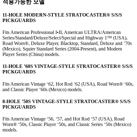
적용가능한 모델
11-HOLE MODERN-STYLE STRATOCASTER® S/S/S
PICKGUARDS
Fits American Professional I•II, American ULTRA/American
Series/Standard/Deluxe/Select/Special and Highway 1™ (USA),
Road Worn
®
, Deluxe Player, Blacktop, Standard, Deluxe and ’70s
(Mexico), Squier Standard Series (2004-Present), and Modern
Player Series (China) models.
11-HOLE ’60S VINTAGE-STYLE STRATOCASTER® S/S/S
PICKGUARDS
Fits American Vintage ‘62, Hot Rod ‘62 (USA), Road Worn® ‘60s,
and Classic Player ‘60s (Mexico) models.
8-HOLE ’50S VINTAGE-STYLE STRATOCASTER® S/S/S
PICKGUARDS
Fits American Vintage ‘56, ‘57, and Hot Rod ‘57 (USA), Road
Worn® ‘50s, Classic Player ‘50s, and Classic Series ‘50s (Mexico)
models.