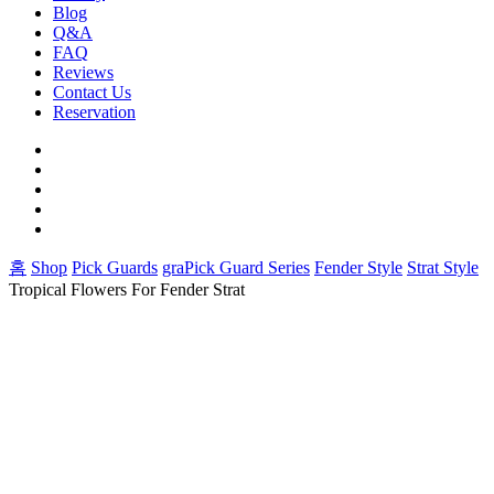
Blog
Q&A
FAQ
Reviews
Contact Us
Reservation
facebook
pinterest
youtube
instagram
soundcloud
홈
Shop
Pick Guards
graPick Guard Series
Fender Style
Strat Style
Tropical Flowers For Fender Strat