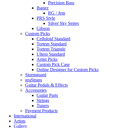
Precision Bass
Ibanez
RG / Jem
PRS Style
Silver Sky Seires
Gibson
Custom Picks
Celluloid Standard
Tortem Standard
Tortem Triangle
Ultem Standard
Artist Picks
Custom Pick Case
Online Designer for Custom Picks
Stormguard
graStraps
Guitar Pedals & Effects
Accessories
Guitar Parts
Strings
Tuners
Payment Products
International
Artists
Gallery