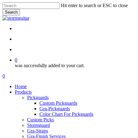
Skip
Hit enter to search or ESC to close
to
Search
main
Close
content
Search
facebook
pinterest
youtube
instagram
soundcloud
search
account
0
was successfully added to your cart.
Menu
search
account
0
Menu
Home
Products
Pickguards
Custom Pickguards
Gra-Pickguards
Color Chart For Pickguards
Custom Picks
Stormguard
Gra-Straps
Gra-Finish Services