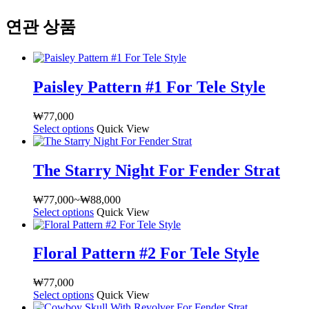
연관 상품
Paisley Pattern #1 For Tele Style
₩
77,000
Select options
여
Quick View
러
상
The Starry Night For Fender Strat
품
옵
₩
77,000
~
₩
88,000
가
션
Select options
여
Quick View
격
이
러
범
이
상
위:
상
Floral Pattern #2 For Tele Style
품
₩77,000~₩88,000
품
옵
에
₩
77,000
션
있
Select options
여
Quick View
이
습