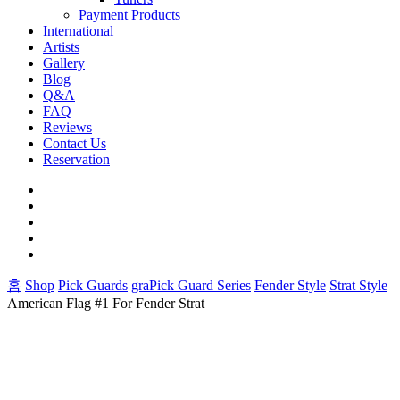
Payment Products
International
Artists
Gallery
Blog
Q&A
FAQ
Reviews
Contact Us
Reservation
facebook
pinterest
youtube
instagram
soundcloud
홈
Shop
Pick Guards
graPick Guard Series
Fender Style
Strat Style
American Flag #1 For Fender Strat