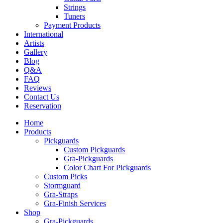
Strings
Tuners
Payment Products
International
Artists
Gallery
Blog
Q&A
FAQ
Reviews
Contact Us
Reservation
Home
Products
Pickguards
Custom Pickguards
Gra-Pickguards
Color Chart For Pickguards
Custom Picks
Stormguard
Gra-Straps
Gra-Finish Services
Shop
Gra-Pickguards