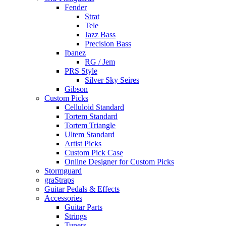
Fender
Strat
Tele
Jazz Bass
Precision Bass
Ibanez
RG / Jem
PRS Style
Silver Sky Seires
Gibson
Custom Picks
Celluloid Standard
Tortem Standard
Tortem Triangle
Ultem Standard
Artist Picks
Custom Pick Case
Online Designer for Custom Picks
Stormguard
graStraps
Guitar Pedals & Effects
Accessories
Guitar Parts
Strings
Tuners