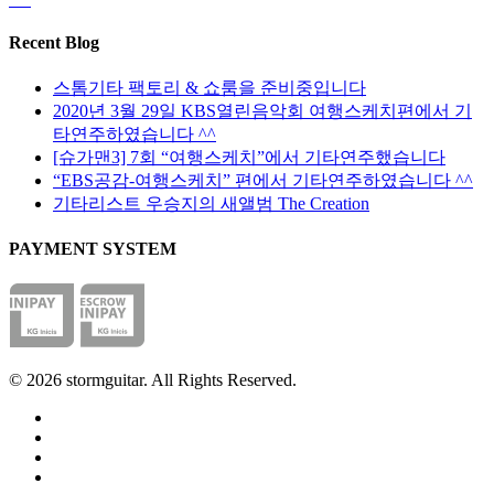
션
품
있
을
페
Recent Blog
습
선
이
니
택
지
스톰기타 팩토리 & 쇼룸을 준비중입니다
다
할
에
2020년 3월 29일 KBS열린음악회 여행스케치편에서 기
수
서
타연주하였습니다 ^^
있
옵
[슈가맨3] 7회 “여행스케치”에서 기타연주했습니다
습
션
“EBS공감-여행스케치” 편에서 기타연주하였습니다 ^^
니
을
기타리스트 우승지의 새앨범 The Creation
다
선
PAYMENT SYSTEM
택
할
수
있
습
니
© 2026 stormguitar. All Rights Reserved.
다
facebook
pinterest
youtube
instagram