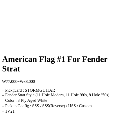
American Flag #1 For Fender
Strat
₩
77,000
~
₩
88,000
가
격
– Pickguard : STORMGUITAR
범
– Fender Strat Style (11 Hole Modern, 11 Hole ’60s, 8 Hole ’50s)
위:
– Color : 3-Ply Aged White
₩77,000~₩88,000
– Pickup Config : SSS / SSS(Reverse) / HSS / Custom
– 1V2T