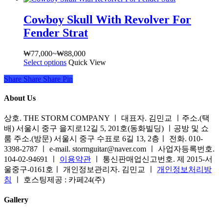
러
이
니
상
상
다.
Cowboy Skull With Revolver For
품
품
상
Fender Strat
옵
에
품
션
있
페
이
₩
77,000
~
₩
88,000
가
습
이
이
Select options
여
Quick View
격
니
지
상
러
범
다.
에
Share
Share
Share
Share
Pin
품
상
위:
상
서
에
품
₩77,000~₩88,000
품
옵
About Us
있
옵
페
션
습
션
이
상호. THE STORM COMPANY ㅣ 대표자. 김민교 ㅣ주소.(택
을
니
이
지
배) 서울시 중구 을지로12길 5, 201호(동화빌딩) ㅣ공방 및 쇼
선
다.
이
에
룸 주소.(방문) 서울시 중구 수표로 6길 13, 2층ㅣ 전화. 010-
택
상
상
서
3398-2787 ㅣ e-mail. stormguitar@naver.com ㅣ 사업자등록번호.
할
품
품
옵
104-02-94691 ㅣ
이용약관
ㅣ 통신판매업신고번호. 제 2015-서
수
페
에
션
울중구-0161호ㅣ 개인정보관리자. 김민교 ㅣ
개인정보처리방
있
이
있
을
침
ㅣ 호스팅제공 : 카페24(주)
습
지
습
선
니
에
니
택
Gallery
다
서
다.
할
옵
상
수