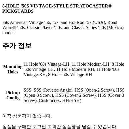
8-HOLE ’50S VINTAGE-STYLE STRATOCASTER®
PICKGUARDS
Fits American Vintage ‘56, ‘57, and Hot Rod ‘57 (USA), Road
Worn® ‘50s, Classic Player ‘50s, and Classic Series ‘50s (Mexico)
models.
추가 정보
11 Hole '60s Vintage-LH, 11 Hole Modern-LH, 8 Hole
Mounting
'50s Vintage-LH, 11 Hole Modern-RH, 11 Hole '60s
Holes
Vintage-RH, 8 Hole '50s Vintage-RH
SSS, SSS (Reverse Angle), HSS (Open-2 Screw), HSS
Pickup
(Open-3 Screw), HSS (Cover-2 Screw), HSS (Cover-3
Config
Screw), Custom (ex. HH/HSH)
아직 상품평이 없습니다.
상품을 구매한 로그인 고객만 상품평을 남길 수 있습니다.