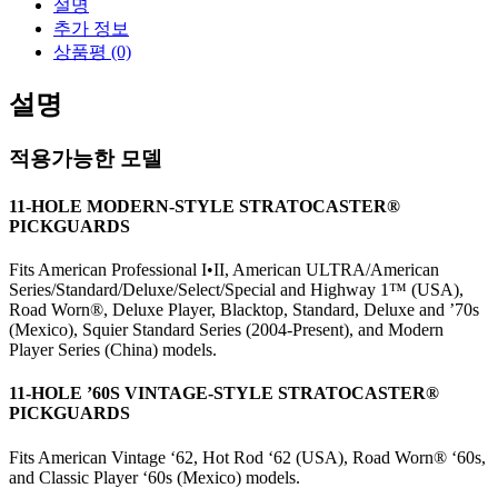
설명
수
추가 정보
량
상품평 (0)
설명
적용가능한 모델
11-HOLE MODERN-STYLE STRATOCASTER®
PICKGUARDS
Fits American Professional I•II, American ULTRA/American
Series/Standard/Deluxe/Select/Special and Highway 1™ (USA),
Road Worn
®
, Deluxe Player, Blacktop, Standard, Deluxe and ’70s
(Mexico), Squier Standard Series (2004-Present), and Modern
Player Series (China) models.
11-HOLE ’60S VINTAGE-STYLE STRATOCASTER®
PICKGUARDS
Fits American Vintage ‘62, Hot Rod ‘62 (USA), Road Worn® ‘60s,
and Classic Player ‘60s (Mexico) models.