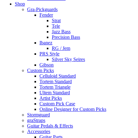
Shop
Gra-Pickguards
Fender
Strat
Tele
Jazz Bass
Precision Bass
Ibanez
RG / Jem
PRS Style
Silver Sky Seires
Gibson
Custom Picks
Celluloid Standard
Tortem Standard
Tortem Triangle
Ultem Standard
Artist Picks
Custom Pick Case
Online Designer for Custom Picks
Stormguard
graStraps
Guitar Pedals & Effects
Accessories
Guitar Parts