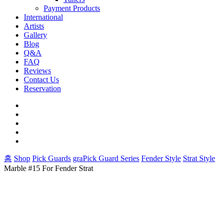
Payment Products
International
Artists
Gallery
Blog
Q&A
FAQ
Reviews
Contact Us
Reservation
facebook
pinterest
youtube
instagram
soundcloud
홈
Shop
Pick Guards
graPick Guard Series
Fender Style
Strat Style
Marble #15 For Fender Strat