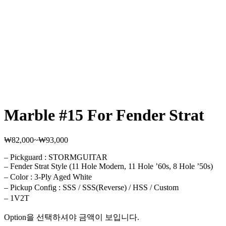
Marble #15 For Fender Strat
₩
82,000
~
₩
93,000
가
격
– Pickguard : STORMGUITAR
범
– Fender Strat Style (11 Hole Modern, 11 Hole ’60s, 8 Hole ’50s)
위:
– Color : 3-Ply Aged White
₩82,000~₩93,000
– Pickup Config : SSS / SSS(Reverse) / HSS / Custom
– 1V2T
Option을 선택하셔야 금액이 보입니다.