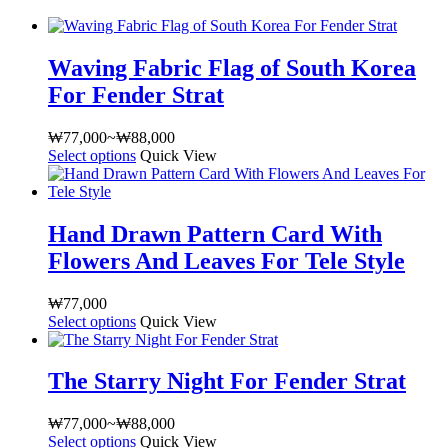
Waving Fabric Flag of South Korea
For Fender Strat
₩
77,000
~
₩
88,000
가
Select options
여
Quick View
격
러
범
상
위:
품
₩77,000~₩88,000
Hand Drawn Pattern Card With
옵
Flowers And Leaves For Tele Style
션
이
이
₩
77,000
Select options
여
Quick View
상
러
품
상
에
The Starry Night For Fender Strat
품
있
옵
습
₩
77,000
~
₩
88,000
가
션
니
Select options
여
Quick View
격
이