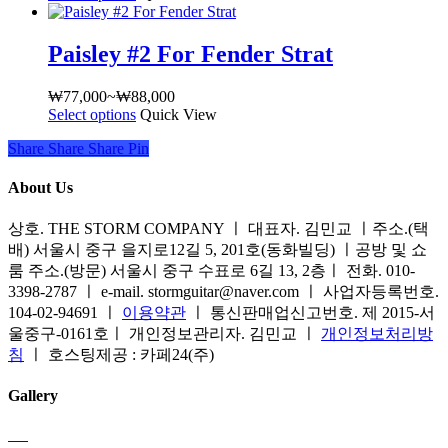
다.
러
범
이
상
상
위:
상
품
Paisley #2 For Fender Strat
품
₩77,000~₩88,000
품
페
옵
에
이
₩
77,000
~
₩
88,000
가
션
있
지
Select options
여
Quick View
격
이
습
에
러
범
이
니
Share
서
Share
Share
Share
Pin
상
위:
상
다.
옵
품
₩77,000~₩88,000
품
About Us
상
션
옵
에
품
을
션
있
상호. THE STORM COMPANY ㅣ 대표자. 김민교 ㅣ주소.(택
페
선
이
습
배) 서울시 중구 을지로12길 5, 201호(동화빌딩) ㅣ공방 및 쇼
이
택
이
니
룸 주소.(방문) 서울시 중구 수표로 6길 13, 2층ㅣ 전화. 010-
지
할
상
다.
3398-2787 ㅣ e-mail. stormguitar@naver.com ㅣ 사업자등록번호.
에
수
품
상
104-02-94691 ㅣ
이용약관
ㅣ 통신판매업신고번호. 제 2015-서
서
있
에
품
울중구-0161호ㅣ 개인정보관리자. 김민교 ㅣ
개인정보처리방
옵
습
있
페
침
ㅣ 호스팅제공 : 카페24(주)
션
니
습
이
을
다
니
지
Gallery
선
다.
에
택
상
서
할