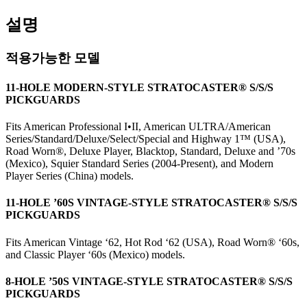
설명
적용가능한 모델
11-HOLE MODERN-STYLE STRATOCASTER® S/S/S
PICKGUARDS
Fits American Professional I•II, American ULTRA/American
Series/Standard/Deluxe/Select/Special and Highway 1™ (USA),
Road Worn
®
, Deluxe Player, Blacktop, Standard, Deluxe and ’70s
(Mexico), Squier Standard Series (2004-Present), and Modern
Player Series (China) models.
11-HOLE ’60S VINTAGE-STYLE STRATOCASTER® S/S/S
PICKGUARDS
Fits American Vintage ‘62, Hot Rod ‘62 (USA), Road Worn® ‘60s,
and Classic Player ‘60s (Mexico) models.
8-HOLE ’50S VINTAGE-STYLE STRATOCASTER® S/S/S
PICKGUARDS