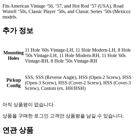
Fits American Vintage ‘56, ‘57, and Hot Rod ‘57 (USA), Road
Worn® ‘50s, Classic Player ‘50s, and Classic Series ‘50s (Mexico)
models.
추가 정보
11 Hole '60s Vintage-LH, 11 Hole Modern-LH, 8 Hole
Mounting
'50s Vintage-LH, 11 Hole Modern-RH, 11 Hole '60s
Holes
Vintage-RH, 8 Hole '50s Vintage-RH
SSS, SSS (Reverse Angle), HSS (Open-2 Screw), HSS
Pickup
(Open-3 Screw), HSS (Cover-2 Screw), HSS (Cover-3
Config
Screw), Custom (ex. HH/HSH)
아직 상품평이 없습니다.
상품을 구매한 로그인 고객만 상품평을 남길 수 있습니다.
연관 상품