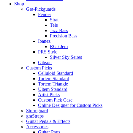
Shop
Gra-Pickguards
Fender
Strat
Tele
Jazz Bass
Precision Bass
Ibanez
RG / Jem
PRS Style
Silver Sky Seires
Gibson
Custom Picks
Celluloid Standard
Tortem Standard
Tortem Triangle
Ultem Standard
Artist Picks
Custom Pick Case
Online Designer for Custom Picks
Stormguard
graStraps
Guitar Pedals & Effects
Accessories
Guitar Parts