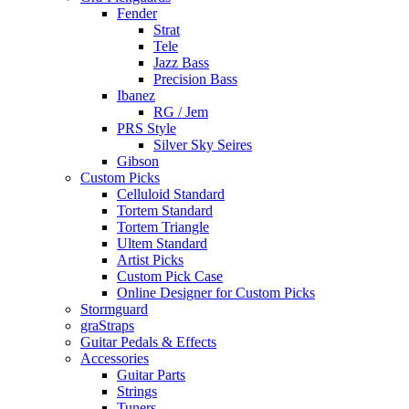
Fender
Strat
Tele
Jazz Bass
Precision Bass
Ibanez
RG / Jem
PRS Style
Silver Sky Seires
Gibson
Custom Picks
Celluloid Standard
Tortem Standard
Tortem Triangle
Ultem Standard
Artist Picks
Custom Pick Case
Online Designer for Custom Picks
Stormguard
graStraps
Guitar Pedals & Effects
Accessories
Guitar Parts
Strings
Tuners