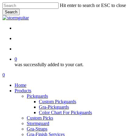
Skip
Hit enter to search or ESC to close
to
Search
main
Close
content
Search
facebook
pinterest
youtube
instagram
soundcloud
search
account
0
was successfully added to your cart.
Menu
search
account
0
Menu
Home
Products
Pickguards
Custom Pickguards
Gra-Pickguards
Color Chart For Pickguards
Custom Picks
Stormguard
Gra-Straps
Gra-Finish Services