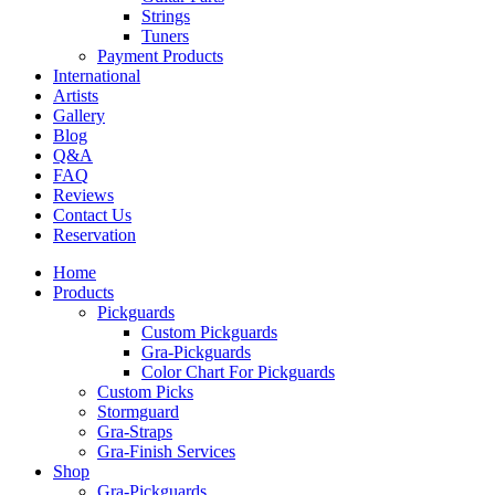
Strings
Tuners
Payment Products
International
Artists
Gallery
Blog
Q&A
FAQ
Reviews
Contact Us
Reservation
Home
Products
Pickguards
Custom Pickguards
Gra-Pickguards
Color Chart For Pickguards
Custom Picks
Stormguard
Gra-Straps
Gra-Finish Services
Shop
Gra-Pickguards