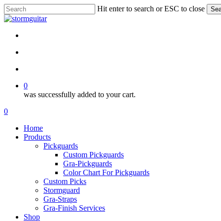
Skip
Hit enter to search or ESC to close
Sea
to
Close
main
Search
content
facebook
pinterest
youtube
instagram
soundcloud
search
account
0
was successfully added to your cart.
Menu
search
account
0
Menu
Home
Products
Pickguards
Custom Pickguards
Gra-Pickguards
Color Chart For Pickguards
Custom Picks
Stormguard
Gra-Straps
Gra-Finish Services
Shop