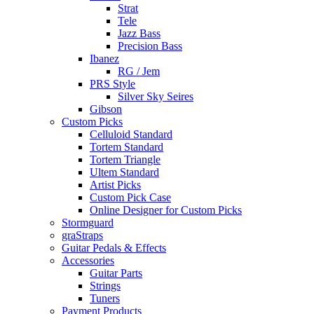
Strat
Tele
Jazz Bass
Precision Bass
Ibanez
RG / Jem
PRS Style
Silver Sky Seires
Gibson
Custom Picks
Celluloid Standard
Tortem Standard
Tortem Triangle
Ultem Standard
Artist Picks
Custom Pick Case
Online Designer for Custom Picks
Stormguard
graStraps
Guitar Pedals & Effects
Accessories
Guitar Parts
Strings
Tuners
Payment Products