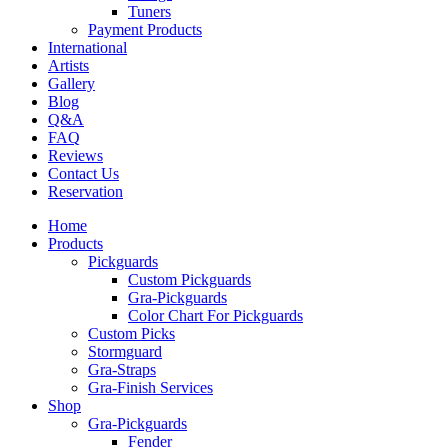
Tuners
Payment Products
International
Artists
Gallery
Blog
Q&A
FAQ
Reviews
Contact Us
Reservation
Home
Products
Pickguards
Custom Pickguards
Gra-Pickguards
Color Chart For Pickguards
Custom Picks
Stormguard
Gra-Straps
Gra-Finish Services
Shop
Gra-Pickguards
Fender