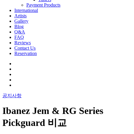
Payment Products
International
Artists
Gallery
Blog
Q&A
FAQ
Reviews
Contact Us
Reservation
facebook
pinterest
youtube
instagram
soundcloud
공지사항
Ibanez Jem & RG Series
Pickguard 비교