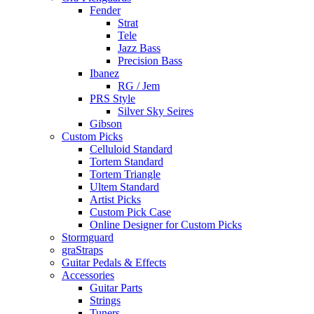
Fender
Strat
Tele
Jazz Bass
Precision Bass
Ibanez
RG / Jem
PRS Style
Silver Sky Seires
Gibson
Custom Picks
Celluloid Standard
Tortem Standard
Tortem Triangle
Ultem Standard
Artist Picks
Custom Pick Case
Online Designer for Custom Picks
Stormguard
graStraps
Guitar Pedals & Effects
Accessories
Guitar Parts
Strings
Tuners