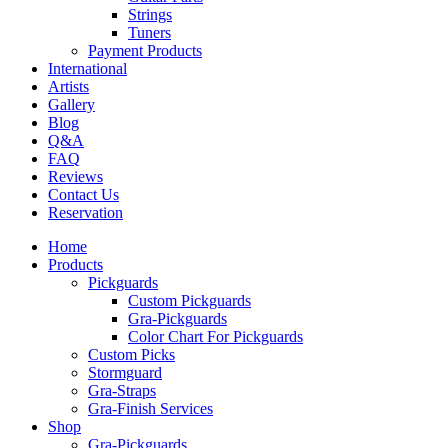
Strings
Tuners
Payment Products
International
Artists
Gallery
Blog
Q&A
FAQ
Reviews
Contact Us
Reservation
Home
Products
Pickguards
Custom Pickguards
Gra-Pickguards
Color Chart For Pickguards
Custom Picks
Stormguard
Gra-Straps
Gra-Finish Services
Shop
Gra-Pickguards