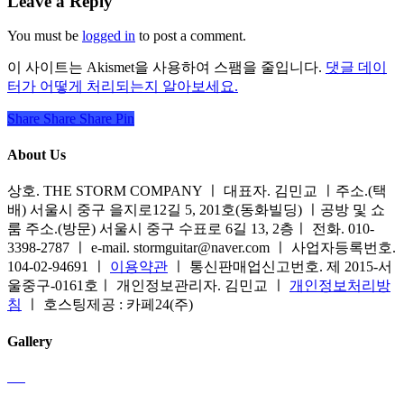
Leave a Reply
You must be
logged in
to post a comment.
이 사이트는 Akismet을 사용하여 스팸을 줄입니다.
댓글 데이
터가 어떻게 처리되는지 알아보세요.
Share
Share
Share
Share
Pin
About Us
상호. THE STORM COMPANY ㅣ 대표자. 김민교 ㅣ주소.(택
배) 서울시 중구 을지로12길 5, 201호(동화빌딩) ㅣ공방 및 쇼
룸 주소.(방문) 서울시 중구 수표로 6길 13, 2층ㅣ 전화. 010-
3398-2787 ㅣ e-mail. stormguitar@naver.com ㅣ 사업자등록번호.
104-02-94691 ㅣ
이용약관
ㅣ 통신판매업신고번호. 제 2015-서
울중구-0161호ㅣ 개인정보관리자. 김민교 ㅣ
개인정보처리방
침
ㅣ 호스팅제공 : 카페24(주)
Gallery