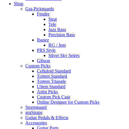
Shop
Gra-Pickguards
Fender
Strat
Tele
Jazz Bass
Precision Bass
Ibanez
RG / Jem
PRS Style
Silver Sky Seires
Gibson
Custom Picks
Celluloid Standard
Tortem Standard
Tortem Triangle
Ultem Standard
Artist Picks
Custom Pick Case
Online Designer for Custom Picks
Stormguard
graStraps
Guitar Pedals & Effects
Accessories
Guitar Parts