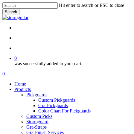
Skip
Hit enter to search or ESC to close
to
Search
main
Close
content
Search
facebook
pinterest
youtube
instagram
soundcloud
search
account
0
was successfully added to your cart.
Menu
search
account
0
Menu
Home
Products
Pickguards
Custom Pickguards
Gra-Pickguards
Color Chart For Pickguards
Custom Picks
Stormguard
Gra-Straps
Gra-Finish Services