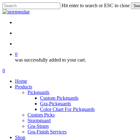
Skip
Hit enter to search or ESC to close
Sea
to
Close
main
Search
content
facebook
pinterest
youtube
instagram
soundcloud
search
account
0
was successfully added to your cart.
Menu
search
account
0
Menu
Home
Products
Pickguards
Custom Pickguards
Gra-Pickguards
Color Chart For Pickguards
Custom Picks
Stormguard
Gra-Straps
Gra-Finish Services
Shop