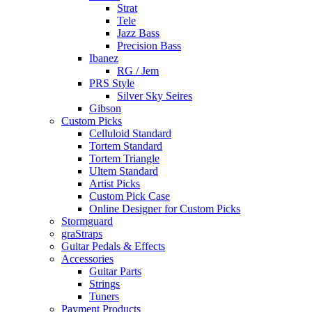
Strat
Tele
Jazz Bass
Precision Bass
Ibanez
RG / Jem
PRS Style
Silver Sky Seires
Gibson
Custom Picks
Celluloid Standard
Tortem Standard
Tortem Triangle
Ultem Standard
Artist Picks
Custom Pick Case
Online Designer for Custom Picks
Stormguard
graStraps
Guitar Pedals & Effects
Accessories
Guitar Parts
Strings
Tuners
Payment Products