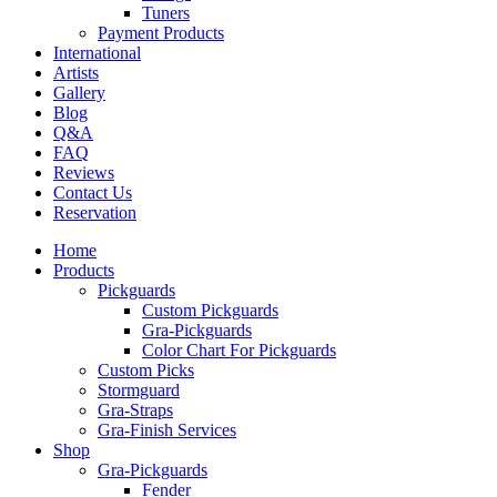
Tuners
Payment Products
International
Artists
Gallery
Blog
Q&A
FAQ
Reviews
Contact Us
Reservation
Home
Products
Pickguards
Custom Pickguards
Gra-Pickguards
Color Chart For Pickguards
Custom Picks
Stormguard
Gra-Straps
Gra-Finish Services
Shop
Gra-Pickguards
Fender