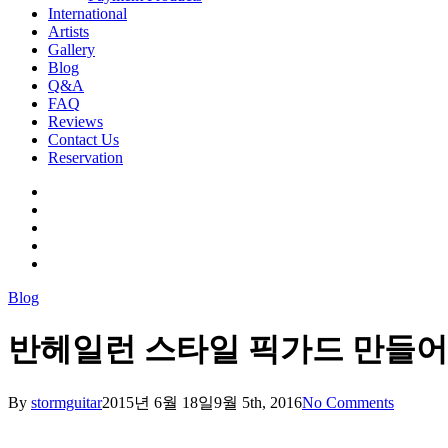
International
Artists
Gallery
Blog
Q&A
FAQ
Reviews
Contact Us
Reservation
facebook
pinterest
youtube
instagram
soundcloud
Blog
반헤일런 스타일 픽가드 만들어
By
stormguitar
2015년 6월 18일
9월 5th, 2016
No Comments