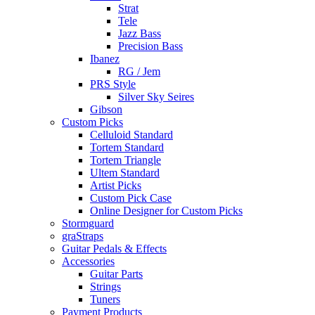
Strat
Tele
Jazz Bass
Precision Bass
Ibanez
RG / Jem
PRS Style
Silver Sky Seires
Gibson
Custom Picks
Celluloid Standard
Tortem Standard
Tortem Triangle
Ultem Standard
Artist Picks
Custom Pick Case
Online Designer for Custom Picks
Stormguard
graStraps
Guitar Pedals & Effects
Accessories
Guitar Parts
Strings
Tuners
Payment Products