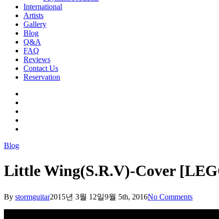
International
Artists
Gallery
Blog
Q&A
FAQ
Reviews
Contact Us
Reservation
facebook
pinterest
youtube
instagram
soundcloud
Blog
Little Wing(S.R.V)-Cover [
By
stormguitar
2015년 3월 12일
9월 5th, 2016
No Comments