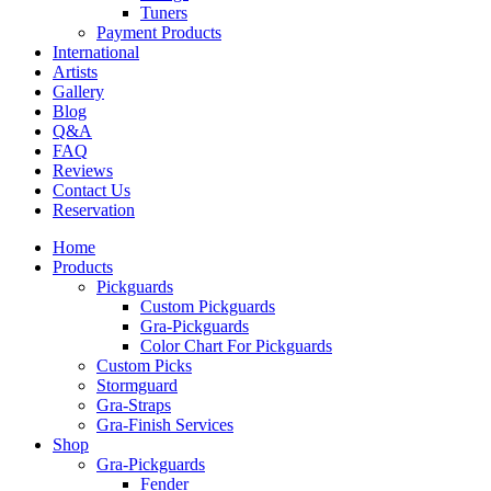
Tuners
Payment Products
International
Artists
Gallery
Blog
Q&A
FAQ
Reviews
Contact Us
Reservation
Home
Products
Pickguards
Custom Pickguards
Gra-Pickguards
Color Chart For Pickguards
Custom Picks
Stormguard
Gra-Straps
Gra-Finish Services
Shop
Gra-Pickguards
Fender