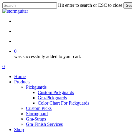
Skip
Hit enter to search or ESC to close
Sea
to
Close
main
Search
content
facebook
pinterest
youtube
instagram
soundcloud
search
account
0
was successfully added to your cart.
Menu
search
account
0
Menu
Home
Products
Pickguards
Custom Pickguards
Gra-Pickguards
Color Chart For Pickguards
Custom Picks
Stormguard
Gra-Straps
Gra-Finish Services
Shop