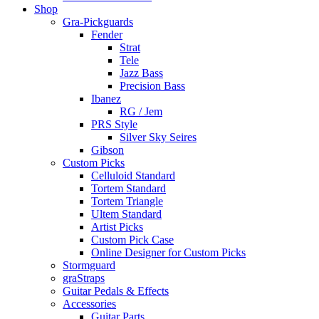
Shop
Gra-Pickguards
Fender
Strat
Tele
Jazz Bass
Precision Bass
Ibanez
RG / Jem
PRS Style
Silver Sky Seires
Gibson
Custom Picks
Celluloid Standard
Tortem Standard
Tortem Triangle
Ultem Standard
Artist Picks
Custom Pick Case
Online Designer for Custom Picks
Stormguard
graStraps
Guitar Pedals & Effects
Accessories
Guitar Parts