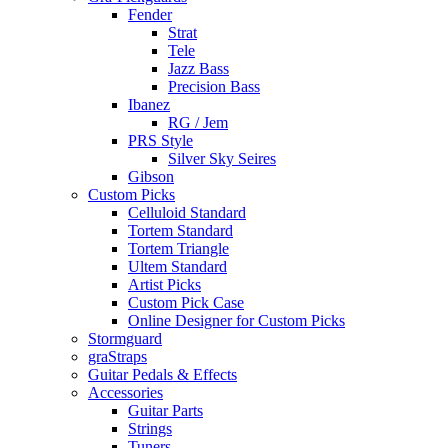
Fender
Strat
Tele
Jazz Bass
Precision Bass
Ibanez
RG / Jem
PRS Style
Silver Sky Seires
Gibson
Custom Picks
Celluloid Standard
Tortem Standard
Tortem Triangle
Ultem Standard
Artist Picks
Custom Pick Case
Online Designer for Custom Picks
Stormguard
graStraps
Guitar Pedals & Effects
Accessories
Guitar Parts
Strings
Tuners