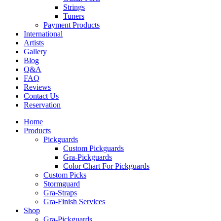
Strings
Tuners
Payment Products
International
Artists
Gallery
Blog
Q&A
FAQ
Reviews
Contact Us
Reservation
Home
Products
Pickguards
Custom Pickguards
Gra-Pickguards
Color Chart For Pickguards
Custom Picks
Stormguard
Gra-Straps
Gra-Finish Services
Shop
Gra-Pickguards