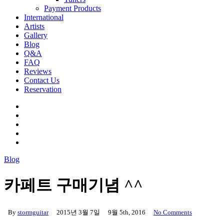
Payment Products
International
Artists
Gallery
Blog
Q&A
FAQ
Reviews
Contact Us
Reservation
facebook
pinterest
youtube
instagram
soundcloud
Blog
카페트 구매기념 ^^
By
stormguitar
2015년 3월 7일
9월 5th, 2016
No Comments