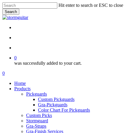
Skip
Hit enter to search or ESC to close
to
Search
main
Close
content
Search
facebook
pinterest
youtube
instagram
soundcloud
search
account
0
was successfully added to your cart.
Menu
search
account
0
Menu
Home
Products
Pickguards
Custom Pickguards
Gra-Pickguards
Color Chart For Pickguards
Custom Picks
Stormguard
Gra-Straps
Gra-Finish Services