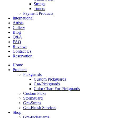
Strings
Tuners
Payment Products
International
Artists
Gallery
Blog
Q&A
FAQ
Reviews
Contact Us
Reservation
Home
Products
Pickguards
Custom Pickguards
Gra-Pickguards
Color Chart For Pickguards
Custom Picks
Stormguard
Gra-Straps
Gra-Finish Services
Shop
Gra-Pickguards