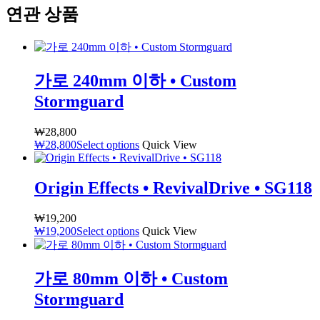
연관 상품
가로 240mm 이하 • Custom
Stormguard
₩
28,800
₩
28,800
Select options
Quick View
Origin Effects • RevivalDrive • SG118
₩
19,200
₩
19,200
Select options
Quick View
가로 80mm 이하 • Custom
Stormguard