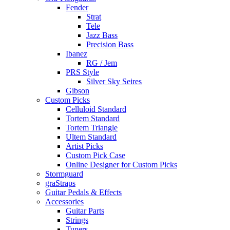
Fender
Strat
Tele
Jazz Bass
Precision Bass
Ibanez
RG / Jem
PRS Style
Silver Sky Seires
Gibson
Custom Picks
Celluloid Standard
Tortem Standard
Tortem Triangle
Ultem Standard
Artist Picks
Custom Pick Case
Online Designer for Custom Picks
Stormguard
graStraps
Guitar Pedals & Effects
Accessories
Guitar Parts
Strings
Tuners