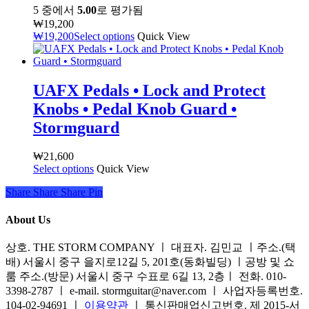
5 중에서
5.00
로 평가됨
₩
19,200
₩
19,200
Select options
Quick View
UAFX Pedals • Lock and Protect
Knobs • Pedal Knob Guard •
Stormguard
₩
21,600
Select options
여
Quick View
러
Share
Share
Share
Share
Pin
상
품
About Us
옵
션
상호. THE STORM COMPANY ㅣ 대표자. 김민교 ㅣ주소.(택
이
배) 서울시 중구 을지로12길 5, 201호(동화빌딩) ㅣ공방 및 쇼
이
룸 주소.(방문) 서울시 중구 수표로 6길 13, 2층ㅣ 전화. 010-
상
3398-2787 ㅣ e-mail. stormguitar@naver.com ㅣ 사업자등록번호.
품
104-02-94691 ㅣ
이용약관
ㅣ 통신판매업신고번호. 제 2015-서