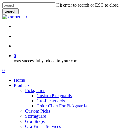
Skip
Hit enter to search or ESC to close
to
Search
main
Close
content
Search
facebook
pinterest
youtube
instagram
soundcloud
search
account
0
was successfully added to your cart.
Menu
search
account
0
Menu
Home
Products
Pickguards
Custom Pickguards
Gra-Pickguards
Color Chart For Pickguards
Custom Picks
Stormguard
Gra-Straps
Gra-Finish Services