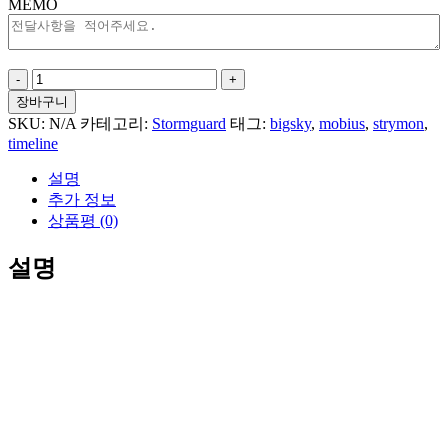
MEMO
Strymon
Pedals
장바구니
•
SKU:
N/A
카테고리:
Stormguard
태그:
bigsky
,
mobius
,
strymon
,
Timeline
timeline
•
Bigsky
설명
V1
추가 정보
•
Mobius
상품평 (0)
•
SG172
설명
수
량