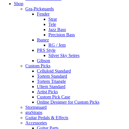
Shop
Gra-Pickguards
Fender
Strat
Tele
Jazz Bass
Precision Bass
Ibanez
RG / Jem
PRS Style
Silver Sky Seires
Gibson
Custom Picks
Celluloid Standard
Tortem Standard
Tortem Triangle
Ultem Standard
Artist Picks
Custom Pick Case
Online Designer for Custom Picks
Stormguard
graStraps
Guitar Pedals & Effects
Accessories
Guitar Parts