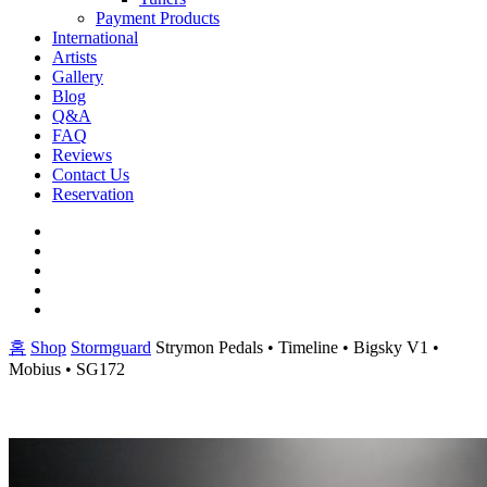
Payment Products
International
Artists
Gallery
Blog
Q&A
FAQ
Reviews
Contact Us
Reservation
facebook
pinterest
youtube
instagram
soundcloud
홈
Shop
Stormguard
Strymon Pedals • Timeline • Bigsky V1 •
Mobius • SG172