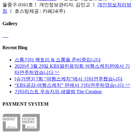
에
울중구-0161호ㅣ 개인정보관리자. 김민교 ㅣ
개인정보처리방
있
침
ㅣ 호스팅제공 : 카페24(주)
습
니
Gallery
다.
상
품
페
Recent Blog
이
지
스톰기타 팩토리 & 쇼룸을 준비중입니다
에
2020년 3월 29일 KBS열린음악회 여행스케치편에서 기
서
타연주하였습니다 ^^
옵
[슈가맨3] 7회 “여행스케치”에서 기타연주했습니다
션
“EBS공감-여행스케치” 편에서 기타연주하였습니다 ^^
을
기타리스트 우승지의 새앨범 The Creation
선
PAYMENT SYSTEM
택
할
수
있
습
니