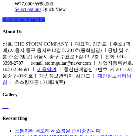
이
₩
77,000
~
₩
88,000
가
습
이
이
Select options
여
Quick View
격
니
지
상
러
범
다.
에
Share
Share
Share
Share
Pin
품
상
위:
상
서
에
품
₩77,000~₩88,000
품
옵
About Us
있
옵
페
션
습
션
이
상호. THE STORM COMPANY ㅣ 대표자. 김민교 ㅣ주소.(택
을
니
이
지
배) 서울시 중구 을지로12길 5, 201호(동화빌딩) ㅣ공방 및 쇼
선
다.
이
에
룸 주소.(방문) 서울시 중구 수표로 6길 13, 2층ㅣ 전화. 010-
택
상
상
서
3398-2787 ㅣ e-mail. stormguitar@naver.com ㅣ 사업자등록번호.
할
품
품
옵
104-02-94691 ㅣ
이용약관
ㅣ 통신판매업신고번호. 제 2015-서
수
페
에
션
울중구-0161호ㅣ 개인정보관리자. 김민교 ㅣ
개인정보처리방
있
이
있
을
침
ㅣ 호스팅제공 : 카페24(주)
습
지
습
선
니
에
니
택
Gallery
다
서
다.
할
옵
상
수
션
품
있
을
페
Recent Blog
습
선
이
니
택
지
스톰기타 팩토리 & 쇼룸을 준비중입니다
다