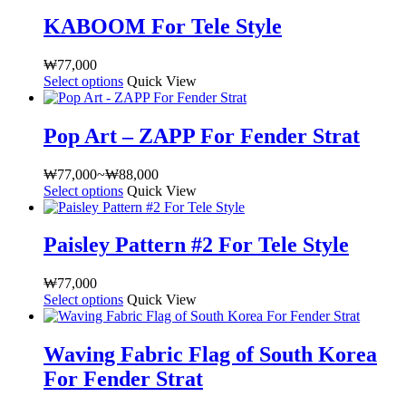
KABOOM For Tele Style
₩
77,000
Select options
여
Quick View
러
상
Pop Art – ZAPP For Fender Strat
품
옵
₩
77,000
~
₩
88,000
가
션
Select options
여
Quick View
격
이
러
범
이
상
위:
상
Paisley Pattern #2 For Tele Style
품
₩77,000~₩88,000
품
옵
에
₩
77,000
션
있
Select options
여
Quick View
이
습
러
이
니
상
상
다.
Waving Fabric Flag of South Korea
품
품
상
For Fender Strat
옵
에
품
션
있
페