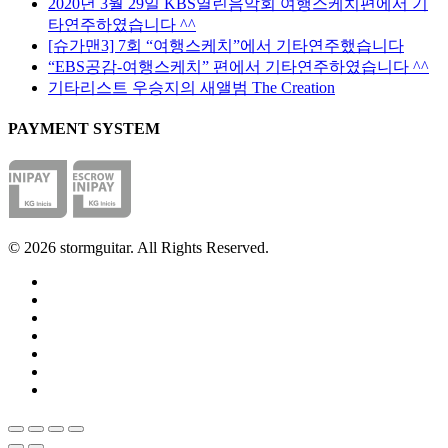
할
에
2020년 3월 29일 KBS열린음악회 여행스케치편에서 기
수
서
타연주하였습니다 ^^
있
옵
[슈가맨3] 7회 “여행스케치”에서 기타연주했습니다
습
션
“EBS공감-여행스케치” 편에서 기타연주하였습니다 ^^
니
을
기타리스트 우승지의 새앨범 The Creation
다
선
PAYMENT SYSTEM
택
할
수
있
습
니
© 2026 stormguitar. All Rights Reserved.
다
facebook
pinterest
youtube
instagram
soundcloud
phone
email