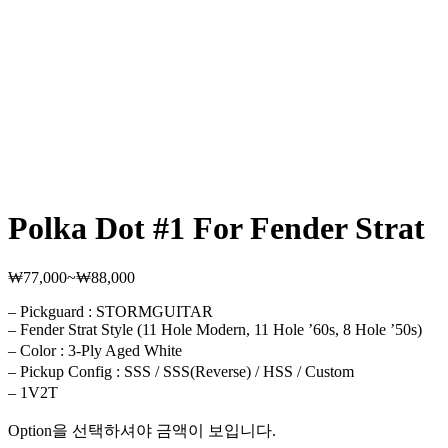
Polka Dot #1 For Fender Strat
₩
77,000
~
₩
88,000
가
격
– Pickguard : STORMGUITAR
범
– Fender Strat Style (11 Hole Modern, 11 Hole ’60s, 8 Hole ’50s)
위:
– Color : 3-Ply Aged White
₩77,000~₩88,000
– Pickup Config : SSS / SSS(Reverse) / HSS / Custom
– 1V2T
Option을 선택하셔야 금액이 보입니다.