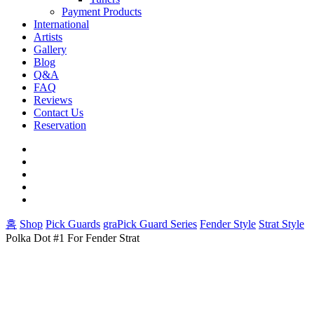
Payment Products
International
Artists
Gallery
Blog
Q&A
FAQ
Reviews
Contact Us
Reservation
facebook
pinterest
youtube
instagram
soundcloud
홈
Shop
Pick Guards
graPick Guard Series
Fender Style
Strat Style
Polka Dot #1 For Fender Strat