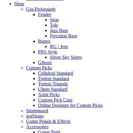
Shop
Gra-Pickguards
Fender
Strat
Tele
Jazz Bass
Precision Bass
Ibanez
RG / Jem
PRS Style
Silver Sky Seires
Gibson
Custom Picks
Celluloid Standard
Tortem Standard
Tortem Triangle
Ultem Standard
Artist Picks
Custom Pick Case
Online Designer for Custom Picks
Stormguard
graStraps
Guitar Pedals & Effects
Accessories
Guitar Parts