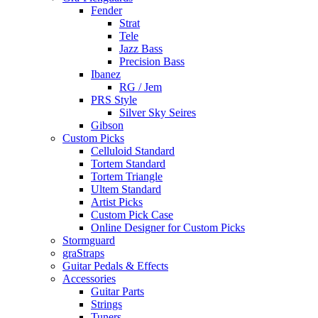
Fender
Strat
Tele
Jazz Bass
Precision Bass
Ibanez
RG / Jem
PRS Style
Silver Sky Seires
Gibson
Custom Picks
Celluloid Standard
Tortem Standard
Tortem Triangle
Ultem Standard
Artist Picks
Custom Pick Case
Online Designer for Custom Picks
Stormguard
graStraps
Guitar Pedals & Effects
Accessories
Guitar Parts
Strings
Tuners