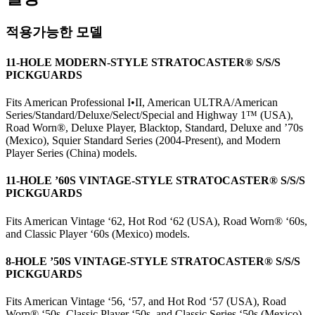
적용가능한 모델
11-HOLE MODERN-STYLE STRATOCASTER® S/S/S
PICKGUARDS
Fits American Professional I•II, American ULTRA/American
Series/Standard/Deluxe/Select/Special and Highway 1™ (USA),
Road Worn
®
, Deluxe Player, Blacktop, Standard, Deluxe and ’70s
(Mexico), Squier Standard Series (2004-Present), and Modern
Player Series (China) models.
11-HOLE ’60S VINTAGE-STYLE STRATOCASTER® S/S/S
PICKGUARDS
Fits American Vintage ‘62, Hot Rod ‘62 (USA), Road Worn® ‘60s,
and Classic Player ‘60s (Mexico) models.
8-HOLE ’50S VINTAGE-STYLE STRATOCASTER® S/S/S
PICKGUARDS
Fits American Vintage ‘56, ‘57, and Hot Rod ‘57 (USA), Road
Worn® ‘50s, Classic Player ‘50s, and Classic Series ‘50s (Mexico)