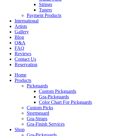
Strings
Tuners
Payment Products
International
Artists
Gallery
Blog
Q&A
FAQ
Reviews
Contact Us
Reservation
Home
Products
Pickguards
Custom Pickguards
Gra-Pickguards
Color Chart For Pickguards
Custom Picks
Stormguard
Gra-Straps
Gra-Finish Services
Shop
Gra-Pickguards