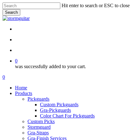
Skip
Hit enter to search or ESC to close
to
Search
main
Close
content
Search
facebook
pinterest
youtube
instagram
soundcloud
search
account
0
was successfully added to your cart.
Menu
search
account
0
Menu
Home
Products
Pickguards
Custom Pickguards
Gra-Pickguards
Color Chart For Pickguards
Custom Picks
Stormguard
Gra-Straps
Gra-Finish Services