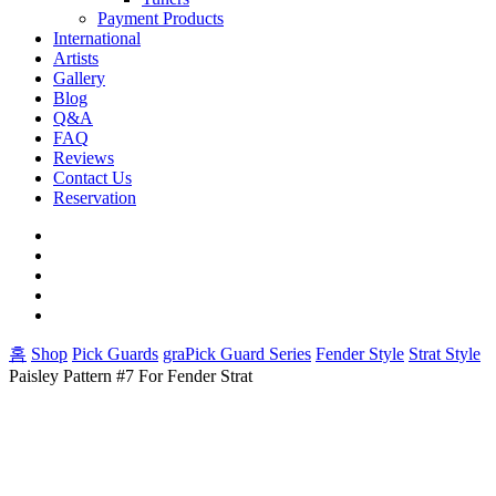
Payment Products
International
Artists
Gallery
Blog
Q&A
FAQ
Reviews
Contact Us
Reservation
facebook
pinterest
youtube
instagram
soundcloud
홈
Shop
Pick Guards
graPick Guard Series
Fender Style
Strat Style
Paisley Pattern #7 For Fender Strat