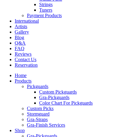
Strings
Tuners
Payment Products
International
Artists
Gallery
Blog
Q&A
FAQ
Reviews
Contact Us
Reservation
Home
Products
Pickguards
Custom Pickguards
Gra-Pickguards
Color Chart For Pickguards
Custom Picks
Stormguard
Gra-Straps
Gra-Finish Services
Shop
Gra-Pickguards