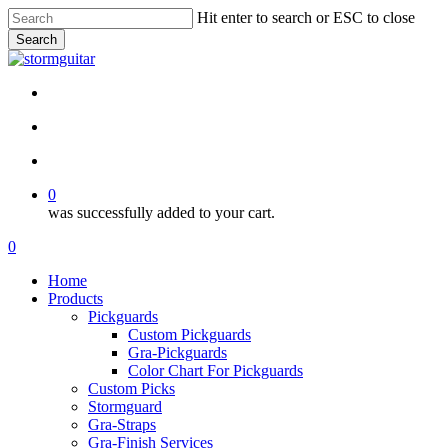
Skip
Hit enter to search or ESC to close
to
Search
main
Close
content
Search
facebook
pinterest
youtube
instagram
soundcloud
search
account
0
was successfully added to your cart.
Menu
search
account
0
Menu
Home
Products
Pickguards
Custom Pickguards
Gra-Pickguards
Color Chart For Pickguards
Custom Picks
Stormguard
Gra-Straps
Gra-Finish Services