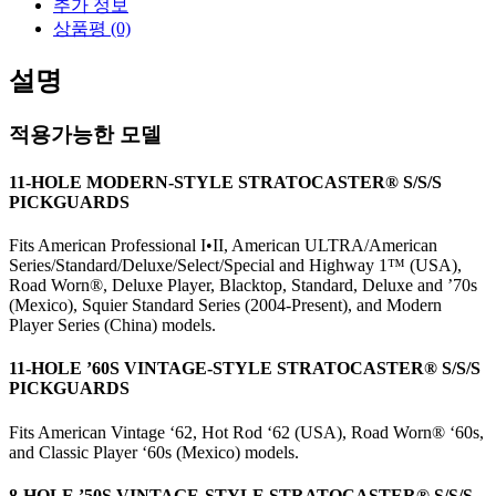
추가 정보
량
상품평 (0)
설명
적용가능한 모델
11-HOLE MODERN-STYLE STRATOCASTER® S/S/S
PICKGUARDS
Fits American Professional I•II, American ULTRA/American
Series/Standard/Deluxe/Select/Special and Highway 1™ (USA),
Road Worn
®
, Deluxe Player, Blacktop, Standard, Deluxe and ’70s
(Mexico), Squier Standard Series (2004-Present), and Modern
Player Series (China) models.
11-HOLE ’60S VINTAGE-STYLE STRATOCASTER® S/S/S
PICKGUARDS
Fits American Vintage ‘62, Hot Rod ‘62 (USA), Road Worn® ‘60s,
and Classic Player ‘60s (Mexico) models.
8-HOLE ’50S VINTAGE-STYLE STRATOCASTER® S/S/S