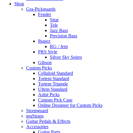
Shop
Gra-Pickguards
Fender
Strat
Tele
Jazz Bass
Precision Bass
Ibanez
RG / Jem
PRS Style
Silver Sky Seires
Gibson
Custom Picks
Celluloid Standard
Tortem Standard
Tortem Triangle
Ultem Standard
Artist Picks
Custom Pick Case
Online Designer for Custom Picks
Stormguard
graStraps
Guitar Pedals & Effects
Accessories
Guitar Parts