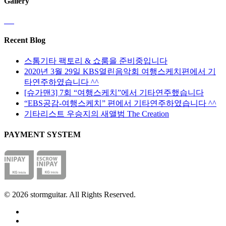
Gallery
다.
할
에
상
수
서
품
있
옵
페
Recent Blog
습
션
이
니
을
지
스톰기타 팩토리 & 쇼룸을 준비중입니다
다
선
에
2020년 3월 29일 KBS열린음악회 여행스케치편에서 기
택
서
타연주하였습니다 ^^
할
옵
[슈가맨3] 7회 “여행스케치”에서 기타연주했습니다
수
션
“EBS공감-여행스케치” 편에서 기타연주하였습니다 ^^
있
을
기타리스트 우승지의 새앨범 The Creation
습
선
니
PAYMENT SYSTEM
택
다
할
수
있
습
니
© 2026 stormguitar. All Rights Reserved.
다
facebook
pinterest