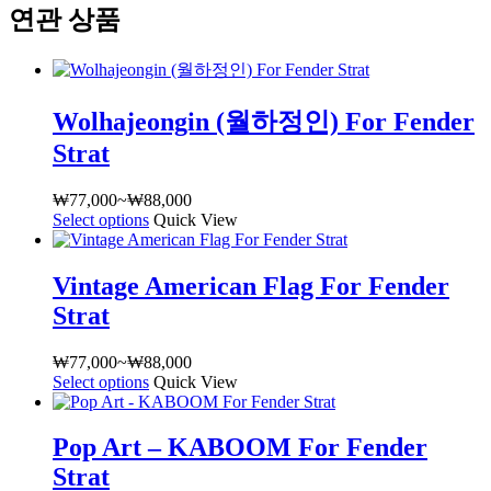
연관 상품
Wolhajeongin (월하정인) For Fender
Strat
₩
77,000
~
₩
88,000
가
Select options
여
Quick View
격
러
범
상
위:
Vintage American Flag For Fender
품
₩77,000~₩88,000
Strat
옵
션
이
₩
77,000
~
₩
88,000
가
이
Select options
여
Quick View
격
상
러
범
품
상
위:
Pop Art – KABOOM For Fender
에
품
₩77,000~₩88,000
Strat
있
옵