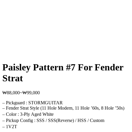
Paisley Pattern #7 For Fender
Strat
₩
88,000
~
₩
99,000
가
격
– Pickguard : STORMGUITAR
범
– Fender Strat Style (11 Hole Modern, 11 Hole ’60s, 8 Hole ’50s)
위:
– Color : 3-Ply Aged White
₩88,000~₩99,000
– Pickup Config : SSS / SSS(Reverse) / HSS / Custom
– 1V2T