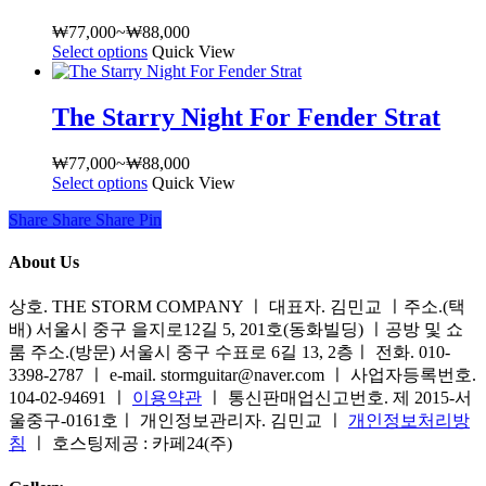
습
션
니
이
₩
77,000
~
₩
88,000
가
다.
이
Select options
여
Quick View
격
상
상
러
범
품
품
상
위:
The Starry Night For Fender Strat
페
에
품
₩77,000~₩88,000
이
있
옵
₩
77,000
~
₩
88,000
가
지
습
션
Select options
여
Quick View
격
에
니
이
러
범
서
다.
이
Share
Share
Share
Share
Pin
상
위:
옵
상
상
품
₩77,000~₩88,000
션
품
품
About Us
옵
을
페
에
션
선
이
있
상호. THE STORM COMPANY ㅣ 대표자. 김민교 ㅣ주소.(택
이
택
지
습
배) 서울시 중구 을지로12길 5, 201호(동화빌딩) ㅣ공방 및 쇼
이
할
에
니
룸 주소.(방문) 서울시 중구 수표로 6길 13, 2층ㅣ 전화. 010-
상
수
서
다.
3398-2787 ㅣ e-mail. stormguitar@naver.com ㅣ 사업자등록번호.
품
있
옵
상
104-02-94691 ㅣ
이용약관
ㅣ 통신판매업신고번호. 제 2015-서
에
습
션
품
울중구-0161호ㅣ 개인정보관리자. 김민교 ㅣ
개인정보처리방
있
니
을
페
침
ㅣ 호스팅제공 : 카페24(주)
습
다
선
이
니
택
지