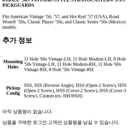
PICKGUARDS
Fits American Vintage ‘56, ‘57, and Hot Rod ‘57 (USA), Road
Worn® ‘50s, Classic Player ‘50s, and Classic Series ‘50s (Mexico)
models.
추가 정보
11 Hole '60s Vintage-LH, 11 Hole Modern-LH, 8 Hole
Mounting
'50s Vintage-LH, 11 Hole Modern-RH, 11 Hole '60s
Holes
Vintage-RH, 8 Hole '50s Vintage-RH
SSS, SSS (Reverse Angle), HSS (Open-2 Screw), HSS
Pickup
(Open-3 Screw), HSS (Cover-2 Screw), HSS (Cover-3
Config
Screw), Custom (ex. HH/HSH)
아직 상품평이 없습니다.
상품을 구매한 로그인 고객만 상품평을 남길 수 있습니다.