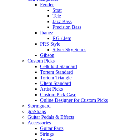
Fender
Strat
Tele
Jazz Bass
Precision Bass
Ibanez
RG / Jem
PRS Style
Silver Sky Seires
Gibson
Custom Picks
Celluloid Standard
Tortem Standard
Tortem Triangle
Ultem Standard
Artist Picks
Custom Pick Case
Online Designer for Custom Picks
Stormguard
graStraps
Guitar Pedals & Effects
Accessories
Guitar Parts
Strings
Tuners