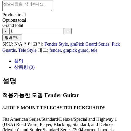
Product total
Options total
Grand total
Marble
#17
장바구니
For
SKU:
N/A
카테고리:
Fender Style
,
graPick Guard Series
,
Pick
Fender
Guards
,
Tele Style
태그:
fender
,
grapick guard
,
tele
Tele
수
설명
량
상품평 (0)
설명
적용가능한 모델-Fender Guitar
8-HOLE MOUNT TELECASTER PICKGUARDS
Fits American Series/Standard/Deluxe/Special and Highway 1
(USA) Road Worn, Player, Blacktop, Standard, and Deluxe
(Mexico), and Squier Standard Series (2004-current) models.