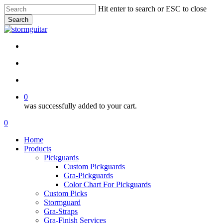
Skip
Hit enter to search or ESC to close
to
Search
main
Close
content
Search
facebook
pinterest
youtube
instagram
soundcloud
search
account
0
was successfully added to your cart.
Menu
search
account
0
Menu
Home
Products
Pickguards
Custom Pickguards
Gra-Pickguards
Color Chart For Pickguards
Custom Picks
Stormguard
Gra-Straps
Gra-Finish Services