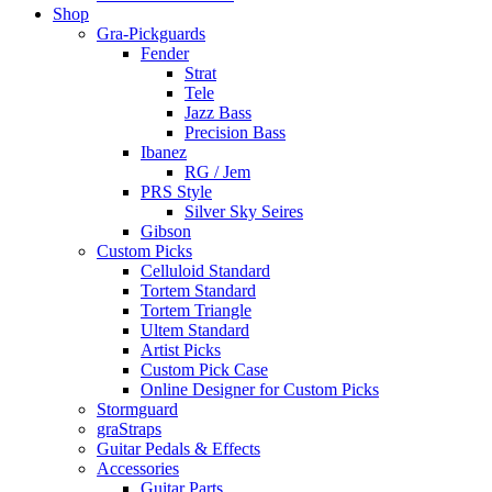
Shop
Gra-Pickguards
Fender
Strat
Tele
Jazz Bass
Precision Bass
Ibanez
RG / Jem
PRS Style
Silver Sky Seires
Gibson
Custom Picks
Celluloid Standard
Tortem Standard
Tortem Triangle
Ultem Standard
Artist Picks
Custom Pick Case
Online Designer for Custom Picks
Stormguard
graStraps
Guitar Pedals & Effects
Accessories
Guitar Parts