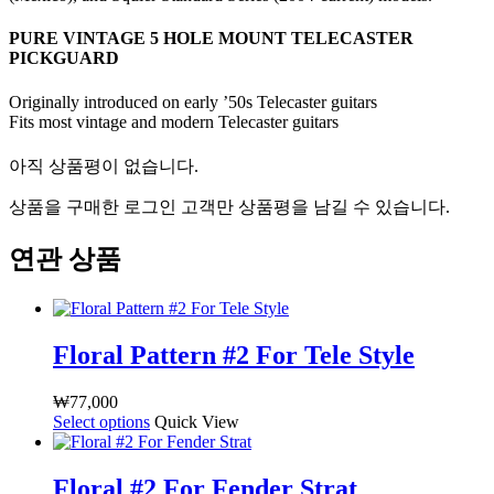
PURE VINTAGE 5 HOLE MOUNT TELECASTER
PICKGUARD
Originally introduced on early ’50s Telecaster guitars
Fits most vintage and modern Telecaster guitars
아직 상품평이 없습니다.
상품을 구매한 로그인 고객만 상품평을 남길 수 있습니다.
연관 상품
Floral Pattern #2 For Tele Style
₩
77,000
Select options
여
Quick View
러
상
Floral #2 For Fender Strat
품