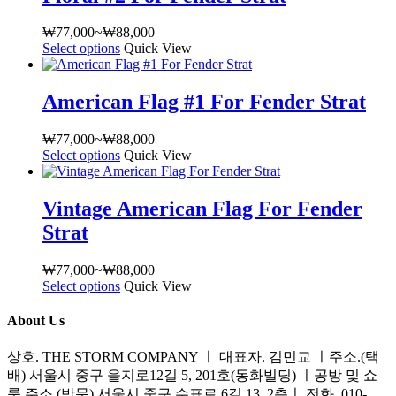
옵
₩
77,000
~
₩
88,000
가
션
Select options
여
Quick View
격
이
러
범
이
상
위:
상
American Flag #1 For Fender Strat
품
₩77,000~₩88,000
품
옵
에
₩
77,000
~
₩
88,000
가
션
있
Select options
여
Quick View
격
이
습
러
범
이
니
상
위:
상
다.
Vintage American Flag For Fender
품
₩77,000~₩88,000
품
상
Strat
옵
에
품
션
있
페
이
₩
77,000
~
₩
88,000
가
습
이
이
Select options
여
Quick View
격
니
지
상
러
범
다.
에
About Us
품
상
위:
상
서
에
품
₩77,000~₩88,000
품
옵
상호. THE STORM COMPANY ㅣ 대표자. 김민교 ㅣ주소.(택
있
옵
페
션
배) 서울시 중구 을지로12길 5, 201호(동화빌딩) ㅣ공방 및 쇼
습
션
이
을
룸 주소.(방문) 서울시 중구 수표로 6길 13, 2층ㅣ 전화. 010-