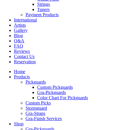
Strings
Tuners
Payment Products
International
Artists
Gallery
Blog
Q&A
FAQ
Reviews
Contact Us
Reservation
Home
Products
Pickguards
Custom Pickguards
Gra-Pickguards
Color Chart For Pickguards
Custom Picks
Stormguard
Gra-Straps
Gra-Finish Services
Shop
Gra-Pickguards