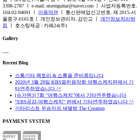
니
이
지
선
3398-2787 ㅣ e-mail. stormguitar@naver.com ㅣ 사업자등록번호.
다.
이
에
택
104-02-94691 ㅣ
이용약관
ㅣ 통신판매업신고번호. 제 2015-서
상
상
서
할
울중구-0161호ㅣ 개인정보관리자. 김민교 ㅣ
개인정보처리방
품
품
옵
수
침
ㅣ 호스팅제공 : 카페24(주)
페
에
션
있
이
있
을
습
Gallery
지
습
선
니
에
니
택
다
서
다.
할
옵
상
수
Recent Blog
션
품
있
을
페
습
스톰기타 팩토리 & 쇼룸을 준비중입니다
선
이
니
2020년 3월 29일 KBS열린음악회 여행스케치편에서 기
택
지
다
타연주하였습니다 ^^
할
에
[슈가맨3] 7회 “여행스케치”에서 기타연주했습니다
수
서
“EBS공감-여행스케치” 편에서 기타연주하였습니다 ^^
있
옵
기타리스트 우승지의 새앨범 The Creation
습
션
니
을
PAYMENT SYSTEM
다
선
택
할