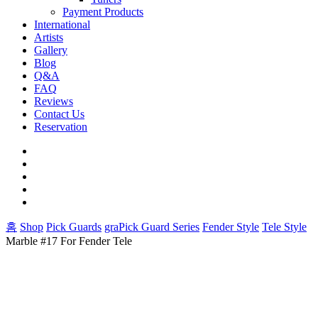
Payment Products
International
Artists
Gallery
Blog
Q&A
FAQ
Reviews
Contact Us
Reservation
facebook
pinterest
youtube
instagram
soundcloud
홈
Shop
Pick Guards
graPick Guard Series
Fender Style
Tele Style
Marble #17 For Fender Tele