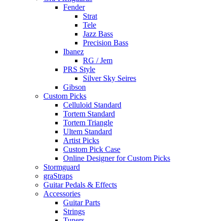
Fender
Strat
Tele
Jazz Bass
Precision Bass
Ibanez
RG / Jem
PRS Style
Silver Sky Seires
Gibson
Custom Picks
Celluloid Standard
Tortem Standard
Tortem Triangle
Ultem Standard
Artist Picks
Custom Pick Case
Online Designer for Custom Picks
Stormguard
graStraps
Guitar Pedals & Effects
Accessories
Guitar Parts
Strings
Tuners