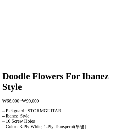
Doodle Flowers For Ibanez
Style
₩
66,000
~
₩
99,000
가
격
– Pickguard : STORMGUITAR
범
– Ibanez Style
위:
– 10 Screw Holes
₩66,000~₩99,000
– Color : 3-Ply White, 1-Ply Transpernt(투명)