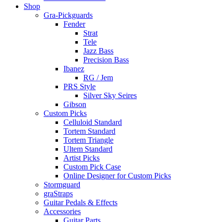
Shop
Gra-Pickguards
Fender
Strat
Tele
Jazz Bass
Precision Bass
Ibanez
RG / Jem
PRS Style
Silver Sky Seires
Gibson
Custom Picks
Celluloid Standard
Tortem Standard
Tortem Triangle
Ultem Standard
Artist Picks
Custom Pick Case
Online Designer for Custom Picks
Stormguard
graStraps
Guitar Pedals & Effects
Accessories
Guitar Parts