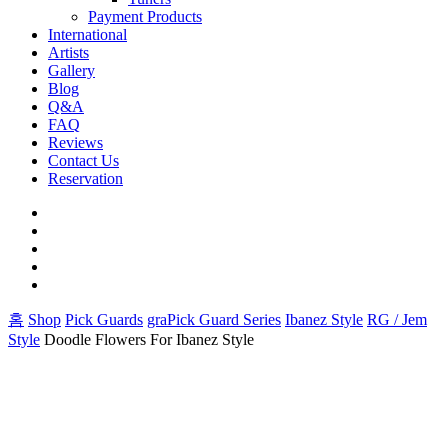
Payment Products
International
Artists
Gallery
Blog
Q&A
FAQ
Reviews
Contact Us
Reservation
facebook
pinterest
youtube
instagram
soundcloud
홈
Shop
Pick Guards
graPick Guard Series
Ibanez Style
RG / Jem
Style
Doodle Flowers For Ibanez Style