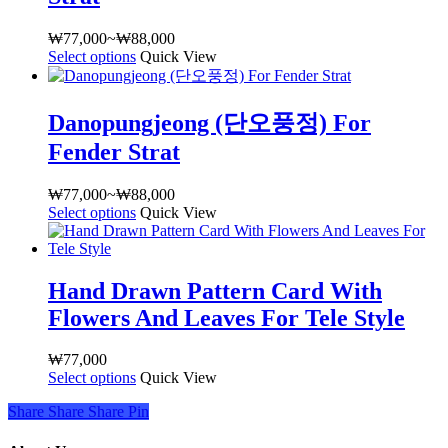
션
이
₩
77,000
~
₩
88,000
가
이
Select options
여
Quick View
격
상
러
범
품
상
위:
Danopungjeong (단오풍정) For
에
품
₩77,000~₩88,000
있
옵
Fender Strat
습
션
니
이
₩
77,000
~
₩
88,000
가
다.
이
Select options
여
Quick View
격
상
상
러
범
품
품
상
위:
페
에
품
₩77,000~₩88,000
Hand Drawn Pattern Card With
이
있
옵
지
습
Flowers And Leaves For Tele Style
션
에
니
이
서
다.
이
₩
77,000
옵
상
Select options
여
Quick View
상
션
품
러
품
Share
Share
Share
Share
Pin
을
페
상
에
선
이
품
있