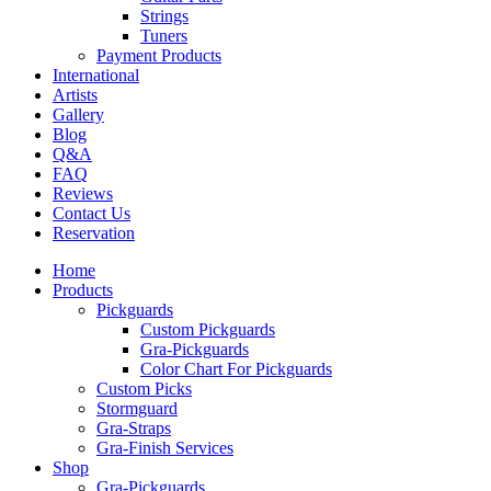
Strings
Tuners
Payment Products
International
Artists
Gallery
Blog
Q&A
FAQ
Reviews
Contact Us
Reservation
Home
Products
Pickguards
Custom Pickguards
Gra-Pickguards
Color Chart For Pickguards
Custom Picks
Stormguard
Gra-Straps
Gra-Finish Services
Shop
Gra-Pickguards