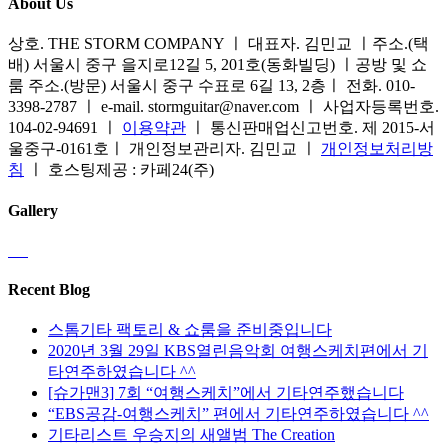
About Us
택
지
옵
습
할
에
션
니
상호. THE STORM COMPANY ㅣ 대표자. 김민교 ㅣ주소.(택
수
서
이
다.
배) 서울시 중구 을지로12길 5, 201호(동화빌딩) ㅣ공방 및 쇼
있
옵
이
상
룸 주소.(방문) 서울시 중구 수표로 6길 13, 2층ㅣ 전화. 010-
습
션
상
품
3398-2787 ㅣ e-mail. stormguitar@naver.com ㅣ 사업자등록번호.
니
을
품
페
104-02-94691 ㅣ
이용약관
ㅣ 통신판매업신고번호. 제 2015-서
다
선
에
이
울중구-0161호ㅣ 개인정보관리자. 김민교 ㅣ
개인정보처리방
택
있
지
침
ㅣ 호스팅제공 : 카페24(주)
할
습
에
수
니
서
Gallery
있
다.
옵
습
상
션
니
품
을
다
페
선
Recent Blog
이
택
지
스톰기타 팩토리 & 쇼룸을 준비중입니다
할
에
2020년 3월 29일 KBS열린음악회 여행스케치편에서 기
수
서
타연주하였습니다 ^^
있
옵
[슈가맨3] 7회 “여행스케치”에서 기타연주했습니다
습
션
“EBS공감-여행스케치” 편에서 기타연주하였습니다 ^^
니
을
기타리스트 우승지의 새앨범 The Creation
다