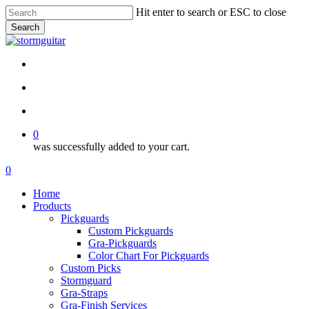
Skip
Hit enter to search or ESC to close
to
Search
main
Close
content
Search
facebook
pinterest
youtube
instagram
soundcloud
search
account
0
was successfully added to your cart.
Menu
search
account
0
Menu
Home
Products
Pickguards
Custom Pickguards
Gra-Pickguards
Color Chart For Pickguards
Custom Picks
Stormguard
Gra-Straps
Gra-Finish Services