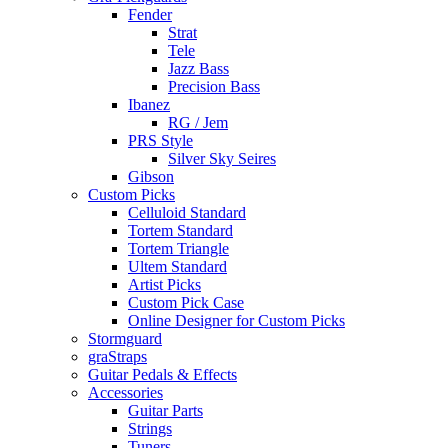
Fender
Strat
Tele
Jazz Bass
Precision Bass
Ibanez
RG / Jem
PRS Style
Silver Sky Seires
Gibson
Custom Picks
Celluloid Standard
Tortem Standard
Tortem Triangle
Ultem Standard
Artist Picks
Custom Pick Case
Online Designer for Custom Picks
Stormguard
graStraps
Guitar Pedals & Effects
Accessories
Guitar Parts
Strings
Tuners