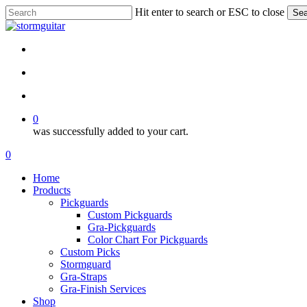
Skip
Hit enter to search or ESC to close
Sea
to
Close
main
Search
content
facebook
pinterest
youtube
instagram
soundcloud
search
account
0
was successfully added to your cart.
Menu
search
account
0
Menu
Home
Products
Pickguards
Custom Pickguards
Gra-Pickguards
Color Chart For Pickguards
Custom Picks
Stormguard
Gra-Straps
Gra-Finish Services
Shop