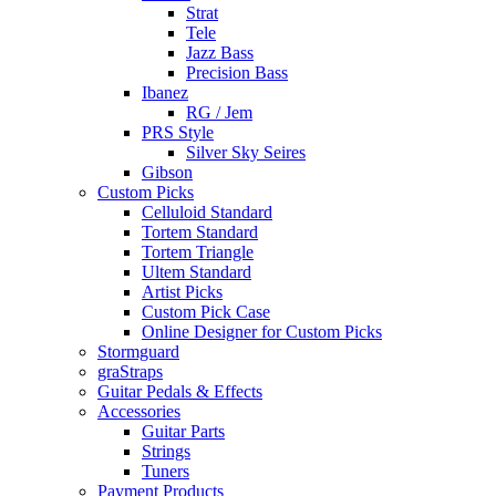
Strat
Tele
Jazz Bass
Precision Bass
Ibanez
RG / Jem
PRS Style
Silver Sky Seires
Gibson
Custom Picks
Celluloid Standard
Tortem Standard
Tortem Triangle
Ultem Standard
Artist Picks
Custom Pick Case
Online Designer for Custom Picks
Stormguard
graStraps
Guitar Pedals & Effects
Accessories
Guitar Parts
Strings
Tuners
Payment Products