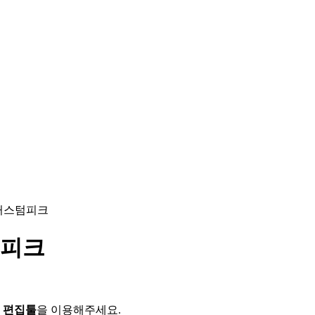
커스텀피크
텀피크
 편집툴
을 이용해주세요.