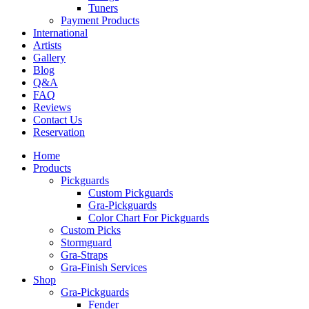
Tuners
Payment Products
International
Artists
Gallery
Blog
Q&A
FAQ
Reviews
Contact Us
Reservation
Home
Products
Pickguards
Custom Pickguards
Gra-Pickguards
Color Chart For Pickguards
Custom Picks
Stormguard
Gra-Straps
Gra-Finish Services
Shop
Gra-Pickguards
Fender