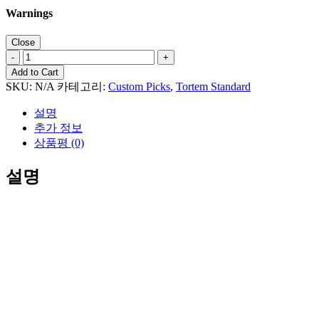
Warnings
톨
템
Add to Cart
바
SKU:
N/A
카테고리:
Custom Picks
,
Tortem Standard
이
설명
올
추가 정보
렛
상품평 (0)
스
탠
설명
다
드
커
스
텀
피
크
수
량