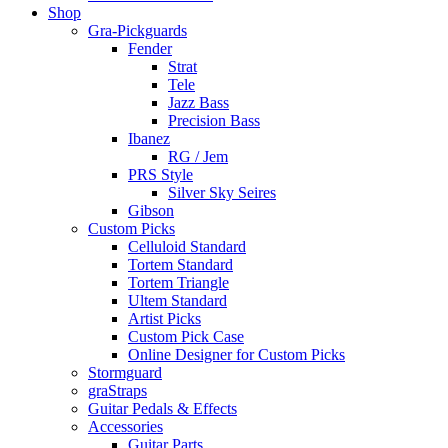
Shop
Gra-Pickguards
Fender
Strat
Tele
Jazz Bass
Precision Bass
Ibanez
RG / Jem
PRS Style
Silver Sky Seires
Gibson
Custom Picks
Celluloid Standard
Tortem Standard
Tortem Triangle
Ultem Standard
Artist Picks
Custom Pick Case
Online Designer for Custom Picks
Stormguard
graStraps
Guitar Pedals & Effects
Accessories
Guitar Parts