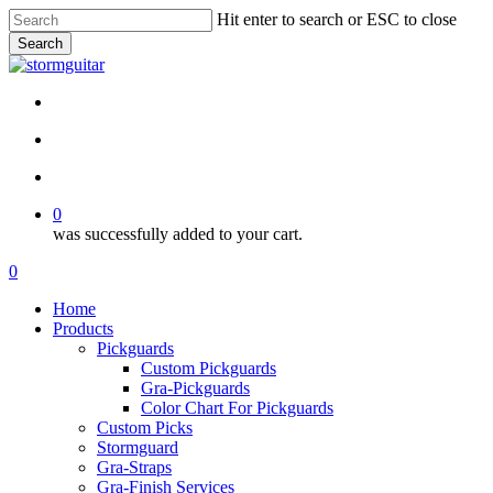
Skip
Hit enter to search or ESC to close
to
Search
main
Close
content
Search
facebook
pinterest
youtube
instagram
soundcloud
search
account
0
was successfully added to your cart.
Menu
search
account
0
Menu
Home
Products
Pickguards
Custom Pickguards
Gra-Pickguards
Color Chart For Pickguards
Custom Picks
Stormguard
Gra-Straps
Gra-Finish Services