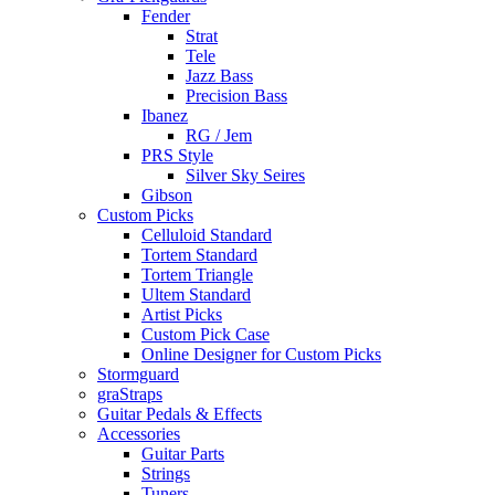
Fender
Strat
Tele
Jazz Bass
Precision Bass
Ibanez
RG / Jem
PRS Style
Silver Sky Seires
Gibson
Custom Picks
Celluloid Standard
Tortem Standard
Tortem Triangle
Ultem Standard
Artist Picks
Custom Pick Case
Online Designer for Custom Picks
Stormguard
graStraps
Guitar Pedals & Effects
Accessories
Guitar Parts
Strings
Tuners