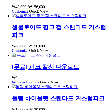
₩
48,000
~
₩
156,000
가
Customize
여
Quick View
격
러
범
상
위:
셀룰로이드 핑크 펄 스탠다드 커스텀
품
₩48,000~₩156,000
옵
피크
션
이
₩
48,000
~
₩
156,000
가
이
Customize
여
Quick View
격
상
러
범
품
상
위:
에
[무료] 피크 칼선 다운로드
품
₩48,000~₩156,000
있
옵
습
션
₩
0
니
이
₩
0
Select options
Quick View
다.
이
상
상
품
품
톨템 바이올렛 스탠다드 커스텀피크
페
에
이
있
지
₩
12,000
~
₩
130,000
가