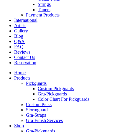
Strings
Tuners
Payment Products
International
Artists
Gallery
Blog
Q&A
FAQ
Reviews
Contact Us
Reservation
Home
Products
Pickguards
Custom Pickguards
Gra-Pickguards
Color Chart For Pickguards
Custom Picks
Stormguard
Gra-Straps
Gra-Finish Services
Shop
Gra-Pickguards