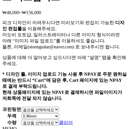
₩
48,000
~
₩
156,000
가
격
피크 디자인이 어려우시다면 미리보기와 편집이 가능한
디자
범
인 편집툴
을 이용해주세요.
위:
어도비 포토샵, 일러스트레이터나 다른 이미지 형식이라면
₩48,000~₩156,000
아래 “이미지 파일 업로드”를 이용하셔도 좋습니다.
물론, 이메일(stormguitar@naver.com) 로 보내주시면 됩니다.
상품에 대해 더 알아보고 싶으시다면 아래 “설명” 탭을 확인해
주세요.
* 디자인 툴, 이미지 업로드 기능 사용 후 NPAY로 주문 원하실
때에는 반드시 “Cart”에 담은 후, Cart 페이지에 있는 NPAY
로 결제 부탁드립니다.
현재 상품페이지에 있는 NPAY로 결제하시면 파일이미지가
저희쪽에 전달 되지 않습니다.
프린팅면
두께
수량
클리어
MEMO