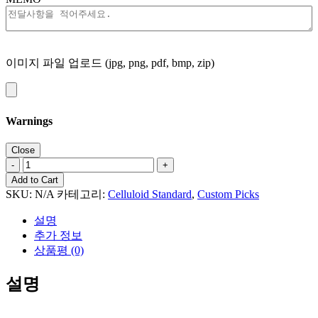
이미지 파일 업로드 (jpg, png, pdf, bmp, zip)
Warnings
셀
룰
Add to Cart
로
SKU:
N/A
카테고리:
Celluloid Standard
,
Custom Picks
이
설명
드
추가 정보
딥
상품평 (0)
블
루
설명
펄
스
탠