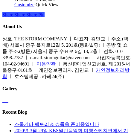
습
Customize
여
Quick View
에
격
니
러
서
범
Share
Share
Share
Share
Pin
다.
상
옵
위:
상
품
션
₩12,000~₩130,000
About Us
품
옵
을
페
션
선
상호. THE STORM COMPANY ㅣ 대표자. 김민교 ㅣ주소.(택
이
이
택
배) 서울시 중구 을지로12길 5, 201호(동화빌딩) ㅣ공방 및 쇼
지
이
할
룸 주소.(방문) 서울시 중구 수표로 6길 13, 2층ㅣ 전화. 010-
에
상
수
3398-2787 ㅣ e-mail. stormguitar@naver.com ㅣ 사업자등록번호.
서
품
있
104-02-94691 ㅣ
이용약관
ㅣ 통신판매업신고번호. 제 2015-서
옵
에
습
울중구-0161호ㅣ 개인정보관리자. 김민교 ㅣ
개인정보처리방
션
있
니
침
ㅣ 호스팅제공 : 카페24(주)
을
습
다
선
니
Gallery
택
다.
할
상
수
품
있
페
Recent Blog
습
이
니
지
스톰기타 팩토리 & 쇼룸을 준비중입니다
다
에
2020년 3월 29일 KBS열린음악회 여행스케치편에서 기