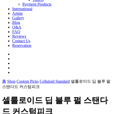
Payment Products
International
Artists
Gallery
Blog
Q&A
FAQ
Reviews
Contact Us
Reservation
facebook
pinterest
youtube
instagram
soundcloud
홈
Shop
Custom Picks
Celluloid Standard
셀룰로이드 딥 블루 펄
스탠다드 커스텀피크
셀룰로이드 딥 블루 펄 스탠다
드 커스텀피크