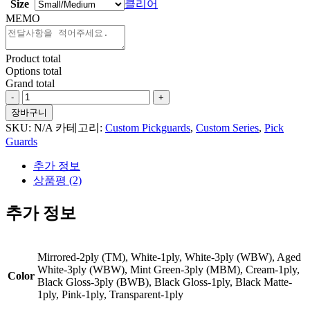
Size
클리어
MEMO
Product total
Options total
Grand total
Custom
Pickguard
장바구니
1:1
SKU:
N/A
카테고리:
Custom Pickguards
,
Custom Series
,
Pick
Copy
Guards
-
Solid
추가 정보
수
상품평 (2)
량
추가 정보
Mirrored-2ply (TM), White-1ply, White-3ply (WBW), Aged
White-3ply (WBW), Mint Green-3ply (MBM), Cream-1ply,
Color
Black Gloss-3ply (BWB), Black Gloss-1ply, Black Matte-
1ply, Pink-1ply, Transparent-1ply