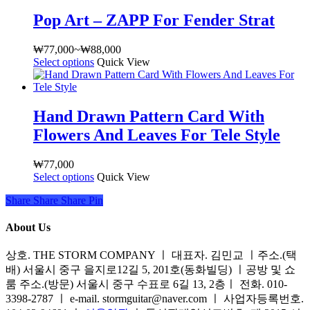
에
택
서
Pop Art – ZAPP For Fender Strat
할
옵
수
션
있
₩
77,000
~
₩
88,000
가
을
Select options
여
Quick View
습
격
선
러
니
범
택
상
다
위:
할
품
₩77,000~₩88,000
Hand Drawn Pattern Card With
수
옵
Flowers And Leaves For Tele Style
있
션
습
이
니
이
₩
77,000
다
Select options
여
Quick View
상
러
품
Share
Share
Share
Share
Pin
상
에
품
있
About Us
옵
습
션
니
상호. THE STORM COMPANY ㅣ 대표자. 김민교 ㅣ주소.(택
이
다.
배) 서울시 중구 을지로12길 5, 201호(동화빌딩) ㅣ공방 및 쇼
이
상
룸 주소.(방문) 서울시 중구 수표로 6길 13, 2층ㅣ 전화. 010-
상
품
3398-2787 ㅣ e-mail. stormguitar@naver.com ㅣ 사업자등록번호.
품
페