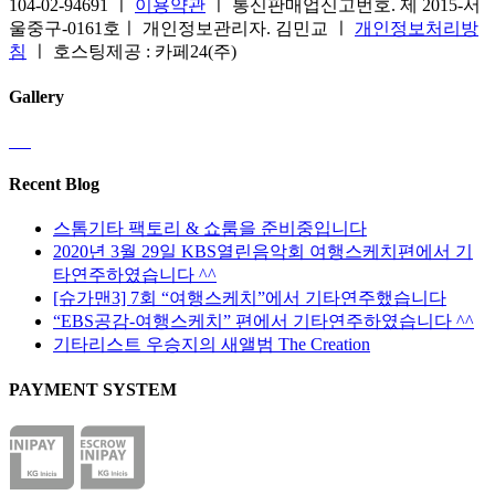
104-02-94691 ㅣ
이용약관
ㅣ 통신판매업신고번호. 제 2015-서
에
이
울중구-0161호ㅣ 개인정보관리자. 김민교 ㅣ
개인정보처리방
있
지
침
ㅣ 호스팅제공 : 카페24(주)
습
에
니
서
Gallery
다.
옵
상
션
품
을
페
선
Recent Blog
이
택
지
스톰기타 팩토리 & 쇼룸을 준비중입니다
할
에
2020년 3월 29일 KBS열린음악회 여행스케치편에서 기
수
서
타연주하였습니다 ^^
있
옵
[슈가맨3] 7회 “여행스케치”에서 기타연주했습니다
습
션
“EBS공감-여행스케치” 편에서 기타연주하였습니다 ^^
니
을
기타리스트 우승지의 새앨범 The Creation
다
선
PAYMENT SYSTEM
택
할
수
있
습