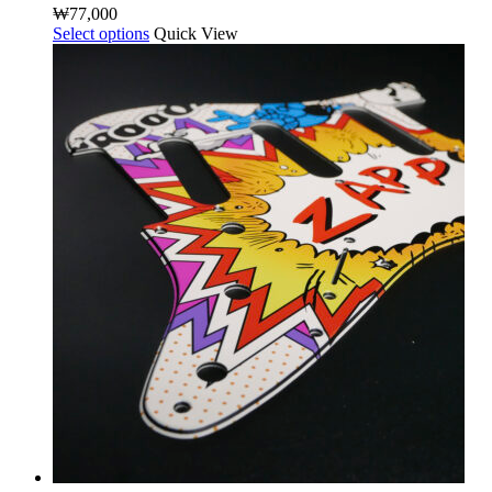
₩
77,000
션
Select options
여
Quick View
이
러
이
상
상
품
품
옵
에
션
있
이
습
이
니
상
다.
품
상
에
품
있
페
습
이
니
지
다.
에
상
서
품
옵
페
션
이
을
지
선