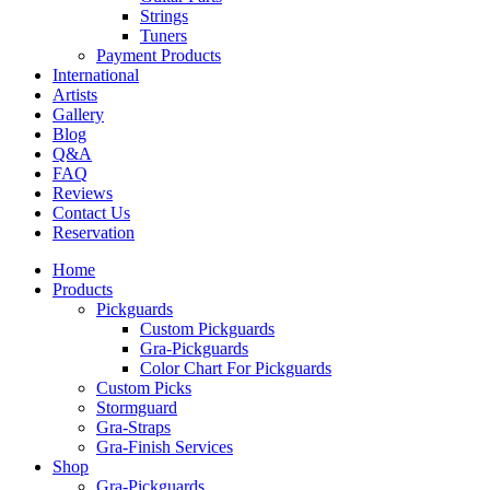
Strings
Tuners
Payment Products
International
Artists
Gallery
Blog
Q&A
FAQ
Reviews
Contact Us
Reservation
Home
Products
Pickguards
Custom Pickguards
Gra-Pickguards
Color Chart For Pickguards
Custom Picks
Stormguard
Gra-Straps
Gra-Finish Services
Shop
Gra-Pickguards