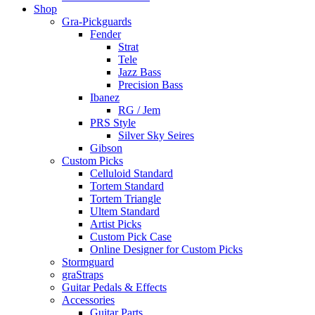
Shop
Gra-Pickguards
Fender
Strat
Tele
Jazz Bass
Precision Bass
Ibanez
RG / Jem
PRS Style
Silver Sky Seires
Gibson
Custom Picks
Celluloid Standard
Tortem Standard
Tortem Triangle
Ultem Standard
Artist Picks
Custom Pick Case
Online Designer for Custom Picks
Stormguard
graStraps
Guitar Pedals & Effects
Accessories
Guitar Parts