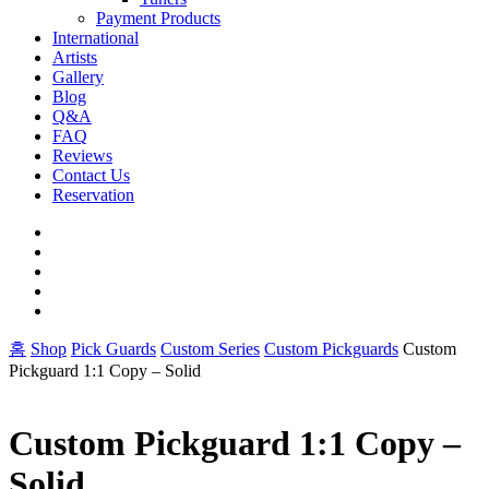
Payment Products
International
Artists
Gallery
Blog
Q&A
FAQ
Reviews
Contact Us
Reservation
facebook
pinterest
youtube
instagram
soundcloud
홈
Shop
Pick Guards
Custom Series
Custom Pickguards
Custom
Pickguard 1:1 Copy – Solid
Custom Pickguard 1:1 Copy –
Solid