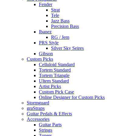
Fender
Strat
Tele
Jazz Bass
Precision Bass
Ibanez
RG / Jem
PRS Style
Silver Sky Seires
Gibson
Custom Picks
Celluloid Standard
Tortem Standard
Tortem Triangle
Ultem Standard
Artist Picks
Custom Pick Case
Online Designer for Custom Picks
Stormguard
graStraps
Guitar Pedals & Effects
Accessories
Guitar Parts
Strings
Tuners