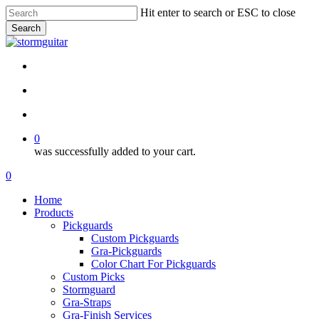
Skip
Hit enter to search or ESC to close
to
Search
main
Close
content
Search
facebook
pinterest
youtube
instagram
soundcloud
search
account
0
was successfully added to your cart.
Menu
search
account
0
Menu
Home
Products
Pickguards
Custom Pickguards
Gra-Pickguards
Color Chart For Pickguards
Custom Picks
Stormguard
Gra-Straps
Gra-Finish Services