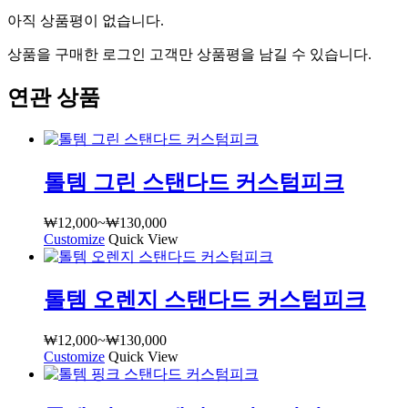
다
아직 상품평이 없습니다.
운
로
상품을 구매한 로그인 고객만 상품평을 남길 수 있습니다.
드
수
연관 상품
량
톨템 그린 스탠다드 커스텀피크
₩
12,000
~
₩
130,000
가
Customize
여
Quick View
격
러
범
상
위:
톨템 오렌지 스탠다드 커스텀피크
품
₩12,000~₩130,000
옵
션
₩
12,000
~
₩
130,000
가
이
Customize
여
Quick View
격
이
러
범
상
상
위: