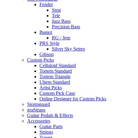
Fender
Strat
Tele
Jazz Bass
Precision Bass
Ibanez
RG / Jem
PRS Style
Silver Sky Seires
Gibson
Custom Picks
Celluloid Standard
Tortem Standard
Tortem Triangle
Ultem Standard
Artist Picks
Custom Pick Case
Online Designer for Custom Picks
Stormguard
graStraps
Guitar Pedals & Effects
Accessories
Guitar Parts
Strings
Tuners