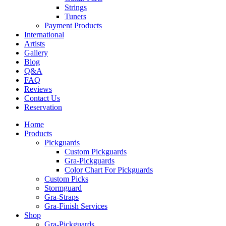
Strings
Tuners
Payment Products
International
Artists
Gallery
Blog
Q&A
FAQ
Reviews
Contact Us
Reservation
Home
Products
Pickguards
Custom Pickguards
Gra-Pickguards
Color Chart For Pickguards
Custom Picks
Stormguard
Gra-Straps
Gra-Finish Services
Shop
Gra-Pickguards