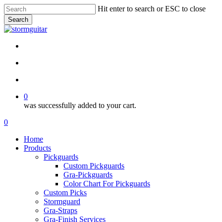
Skip
Hit enter to search or ESC to close
to
Search
main
Close
content
Search
facebook
pinterest
youtube
instagram
soundcloud
search
account
0
was successfully added to your cart.
Menu
search
account
0
Menu
Home
Products
Pickguards
Custom Pickguards
Gra-Pickguards
Color Chart For Pickguards
Custom Picks
Stormguard
Gra-Straps
Gra-Finish Services