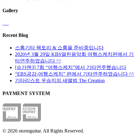
이
습
니
선
지
니
Gallery
다
택
에
다.
할
서
상
수
옵
품
있
션
페
Recent Blog
습
을
이
니
선
지
스톰기타 팩토리 & 쇼룸을 준비중입니다
다
택
에
2020년 3월 29일 KBS열린음악회 여행스케치편에서 기
할
서
타연주하였습니다 ^^
수
옵
[슈가맨3] 7회 “여행스케치”에서 기타연주했습니다
있
션
“EBS공감-여행스케치” 편에서 기타연주하였습니다 ^^
습
을
기타리스트 우승지의 새앨범 The Creation
니
선
다
PAYMENT SYSTEM
택
할
수
있
습
니
© 2026 stormguitar. All Rights Reserved.
다