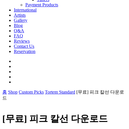
Payment Products
International
Artists
Gallery
Blog
Q&A
FAQ
Reviews
Contact Us
Reservation
facebook
pinterest
youtube
instagram
soundcloud
홈
Shop
Custom Picks
Tortem Standard
[무료] 피크 칼선 다운로
드
[무료] 피크 칼선 다운로드