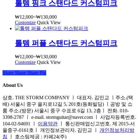
품
톨템 핑크 스탠다드 커스텀피크
품
₩12,000~₩130,000
에
옵
있
션
₩
12,000
~
₩
130,000
가
습
이
Customize
여
Quick View
격
니
이
러
범
다.
상
상
위:
상
품
톨템 퍼플 스탠다드 커스텀피크
품
₩12,000~₩130,000
품
에
옵
페
있
션
₩
12,000
~
₩
130,000
가
이
습
이
Customize
여
Quick View
격
지
니
이
러
범
Share
에
Share
Share
Share
Pin
다.
상
상
위:
서
상
품
품
₩12,000~₩130,000
About Us
옵
품
에
옵
션
페
있
션
상호. THE STORM COMPANY ㅣ 대표자. 김민교 ㅣ주소.(택
을
이
습
이
배) 서울시 중구 을지로12길 5, 201호(동화빌딩) ㅣ공방 및 쇼
선
지
니
이
룸 주소.(방문) 서울시 중구 수표로 6길 13, 2층ㅣ 전화. 010-
택
에
다.
상
3398-2787 ㅣ e-mail. stormguitar@naver.com ㅣ 사업자등록번호.
할
서
상
품
104-02-94691 ㅣ
이용약관
ㅣ 통신판매업신고번호. 제 2015-서
수
옵
품
에
울중구-0161호ㅣ 개인정보관리자. 김민교 ㅣ
개인정보처리방
있
션
페
있
침
ㅣ 호스팅제공 : 카페24(주)
습
을