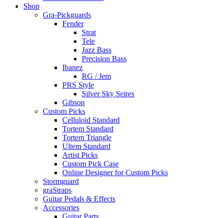
Shop
Gra-Pickguards
Fender
Strat
Tele
Jazz Bass
Precision Bass
Ibanez
RG / Jem
PRS Style
Silver Sky Seires
Gibson
Custom Picks
Celluloid Standard
Tortem Standard
Tortem Triangle
Ultem Standard
Artist Picks
Custom Pick Case
Online Designer for Custom Picks
Stormguard
graStraps
Guitar Pedals & Effects
Accessories
Guitar Parts