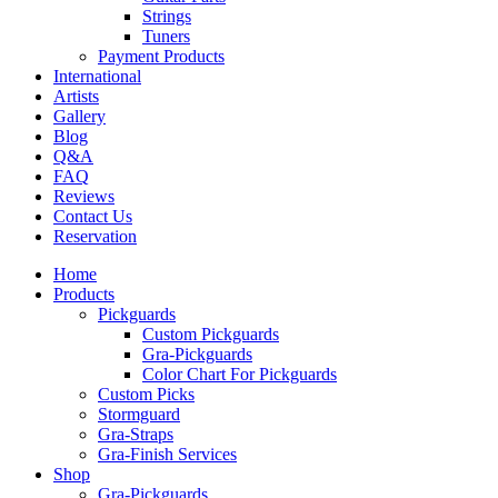
Strings
Tuners
Payment Products
International
Artists
Gallery
Blog
Q&A
FAQ
Reviews
Contact Us
Reservation
Home
Products
Pickguards
Custom Pickguards
Gra-Pickguards
Color Chart For Pickguards
Custom Picks
Stormguard
Gra-Straps
Gra-Finish Services
Shop
Gra-Pickguards