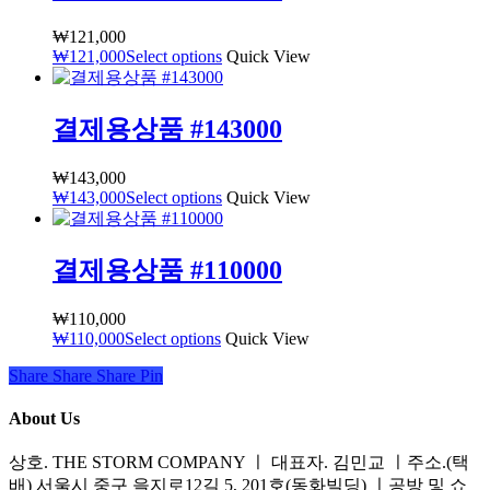
₩
121,000
₩
121,000
Select options
Quick View
결제용상품 #143000
₩
143,000
₩
143,000
Select options
Quick View
결제용상품 #110000
₩
110,000
₩
110,000
Select options
Quick View
Share
Share
Share
Share
Pin
About Us
상호. THE STORM COMPANY ㅣ 대표자. 김민교 ㅣ주소.(택
배) 서울시 중구 을지로12길 5, 201호(동화빌딩) ㅣ공방 및 쇼