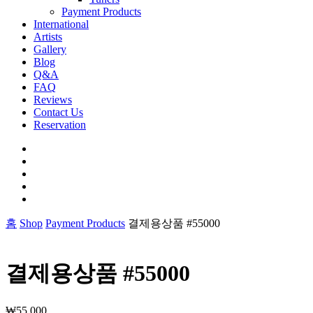
Payment Products
International
Artists
Gallery
Blog
Q&A
FAQ
Reviews
Contact Us
Reservation
facebook
pinterest
youtube
instagram
soundcloud
홈
Shop
Payment Products
결제용상품 #55000
결제용상품 #55000
₩
55,000