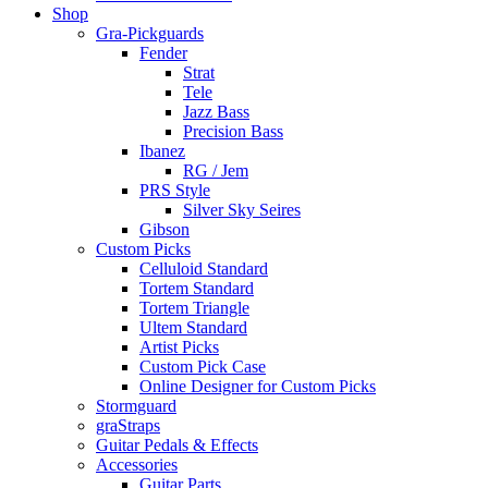
Shop
Gra-Pickguards
Fender
Strat
Tele
Jazz Bass
Precision Bass
Ibanez
RG / Jem
PRS Style
Silver Sky Seires
Gibson
Custom Picks
Celluloid Standard
Tortem Standard
Tortem Triangle
Ultem Standard
Artist Picks
Custom Pick Case
Online Designer for Custom Picks
Stormguard
graStraps
Guitar Pedals & Effects
Accessories
Guitar Parts