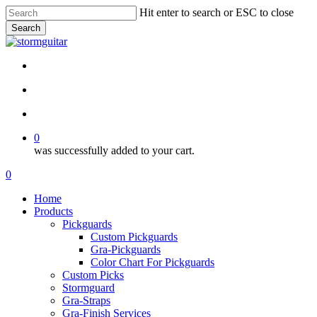
Skip
Hit enter to search or ESC to close
to
Search
main
Close
content
Search
facebook
pinterest
youtube
instagram
soundcloud
search
account
0
was successfully added to your cart.
Menu
search
account
0
Menu
Home
Products
Pickguards
Custom Pickguards
Gra-Pickguards
Color Chart For Pickguards
Custom Picks
Stormguard
Gra-Straps
Gra-Finish Services