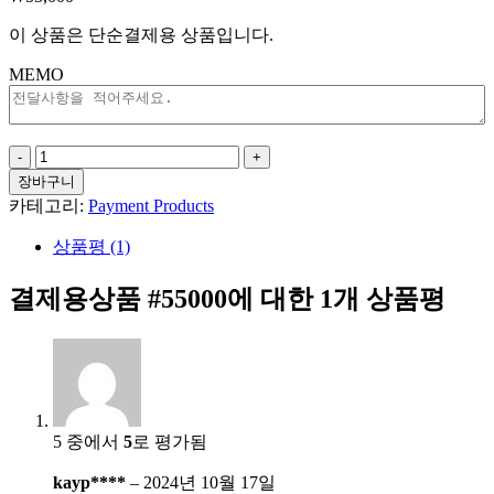
이 상품은 단순결제용 상품입니다.
MEMO
결
제
장바구니
용
카테고리:
Payment Products
상
상품평 (1)
품
#55000
수
결제용상품 #55000
에 대한 1개 상품평
량
5 중에서
5
로 평가됨
kayp****
–
2024년 10월 17일