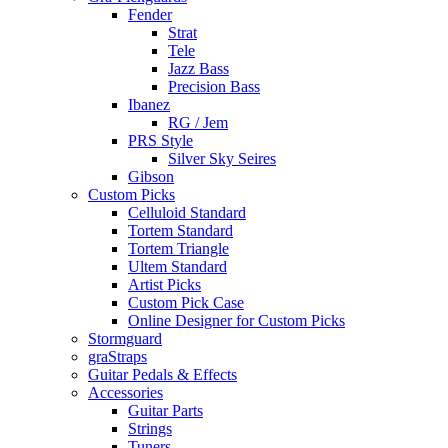
Fender
Strat
Tele
Jazz Bass
Precision Bass
Ibanez
RG / Jem
PRS Style
Silver Sky Seires
Gibson
Custom Picks
Celluloid Standard
Tortem Standard
Tortem Triangle
Ultem Standard
Artist Picks
Custom Pick Case
Online Designer for Custom Picks
Stormguard
graStraps
Guitar Pedals & Effects
Accessories
Guitar Parts
Strings
Tuners