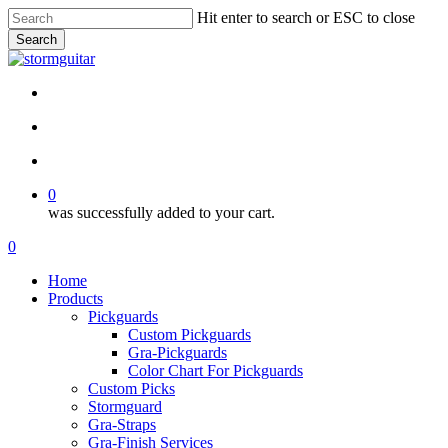
Skip
Hit enter to search or ESC to close
to
Search
main
Close
content
Search
facebook
pinterest
youtube
instagram
soundcloud
search
account
0
was successfully added to your cart.
Menu
search
account
0
Menu
Home
Products
Pickguards
Custom Pickguards
Gra-Pickguards
Color Chart For Pickguards
Custom Picks
Stormguard
Gra-Straps
Gra-Finish Services