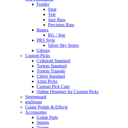
Fender
Strat
Tele
Jazz Bass
Precision Bass
Ibanez
RG / Jem
PRS Style
Silver Sky Seires
Gibson
Custom Picks
Celluloid Standard
Tortem Standard
Tortem Triangle
Ultem Standard
Artist Picks
Custom Pick Case
Online Designer for Custom Picks
Stormguard
graStraps
Guitar Pedals & Effects
Accessories
Guitar Parts
Strings
Tuners