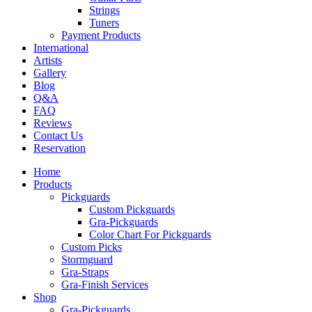
Strings
Tuners
Payment Products
International
Artists
Gallery
Blog
Q&A
FAQ
Reviews
Contact Us
Reservation
Home
Products
Pickguards
Custom Pickguards
Gra-Pickguards
Color Chart For Pickguards
Custom Picks
Stormguard
Gra-Straps
Gra-Finish Services
Shop
Gra-Pickguards