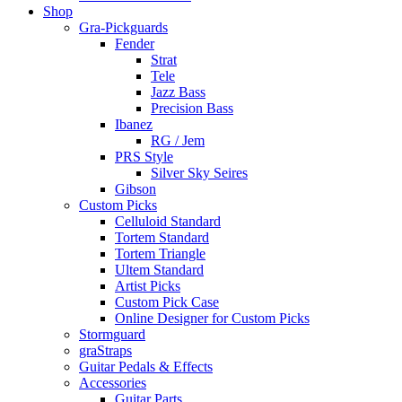
Shop
Gra-Pickguards
Fender
Strat
Tele
Jazz Bass
Precision Bass
Ibanez
RG / Jem
PRS Style
Silver Sky Seires
Gibson
Custom Picks
Celluloid Standard
Tortem Standard
Tortem Triangle
Ultem Standard
Artist Picks
Custom Pick Case
Online Designer for Custom Picks
Stormguard
graStraps
Guitar Pedals & Effects
Accessories
Guitar Parts