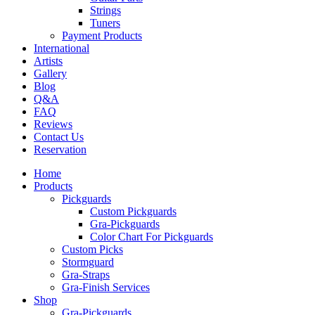
Strings
Tuners
Payment Products
International
Artists
Gallery
Blog
Q&A
FAQ
Reviews
Contact Us
Reservation
Home
Products
Pickguards
Custom Pickguards
Gra-Pickguards
Color Chart For Pickguards
Custom Picks
Stormguard
Gra-Straps
Gra-Finish Services
Shop
Gra-Pickguards