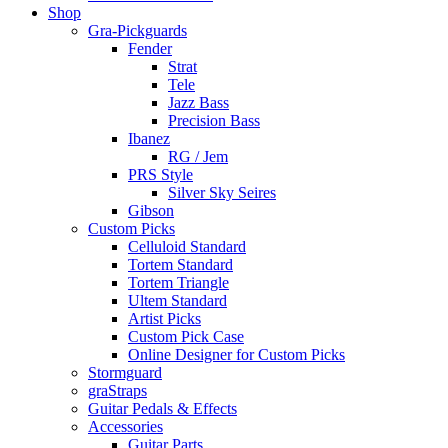
Shop
Gra-Pickguards
Fender
Strat
Tele
Jazz Bass
Precision Bass
Ibanez
RG / Jem
PRS Style
Silver Sky Seires
Gibson
Custom Picks
Celluloid Standard
Tortem Standard
Tortem Triangle
Ultem Standard
Artist Picks
Custom Pick Case
Online Designer for Custom Picks
Stormguard
graStraps
Guitar Pedals & Effects
Accessories
Guitar Parts