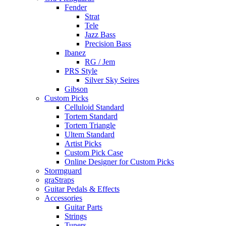
Fender
Strat
Tele
Jazz Bass
Precision Bass
Ibanez
RG / Jem
PRS Style
Silver Sky Seires
Gibson
Custom Picks
Celluloid Standard
Tortem Standard
Tortem Triangle
Ultem Standard
Artist Picks
Custom Pick Case
Online Designer for Custom Picks
Stormguard
graStraps
Guitar Pedals & Effects
Accessories
Guitar Parts
Strings
Tuners