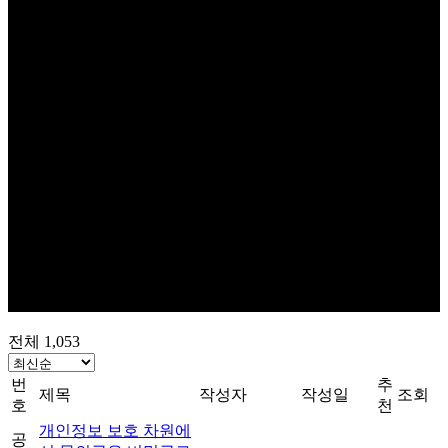
전체 1,053
번
추
제목
작성자
작성일
조회
호
천
개인정보 보호 차원에
공