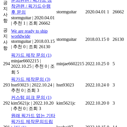
문의관련 / 픽가드 장
공
착관련 / 픽가드수령
지
stormguitar
2020.04.01
1
26662
후 문의
사
stormguitar
|
2020.04.01
항
|
추천 1
|
조회 26662
공
We are ready to ship
지
worldwide
stormguitar
2018.03.15
0
26130
stormguitar
|
2018.03.15
사
|
추천 0
|
조회 26130
항
픽가드 제작 문의
(1)
minjae6602215
|
294
minjae6602215
2022.10.25
0
5
2022.10.25
|
추천 0
|
조
회 5
픽가드 제작문의
(3)
293
hsn93023
|
2022.10.24
|
hsn93023
2022.10.24
0
3
추천 0
|
조회 3
커스텀 피크 문의
(1)
292
kim5621jc
|
2022.10.20
kim5621jc
2022.10.20
0
3
|
추천 0
|
조회 3
원래 픽가드 없는 기타
픽가드 제작문의드립