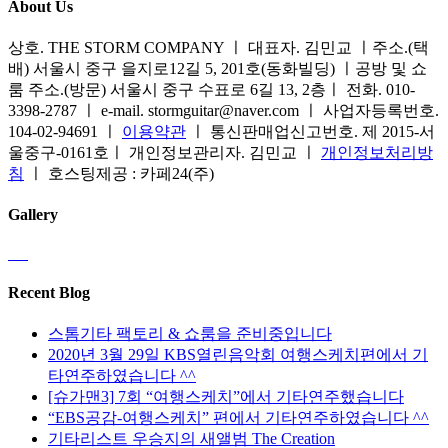
About Us
상호. THE STORM COMPANY ㅣ 대표자. 김민교 ㅣ주소.(택
배) 서울시 중구 을지로12길 5, 201호(동화빌딩) ㅣ공방 및 쇼
룸 주소.(방문) 서울시 중구 수표로 6길 13, 2층ㅣ 전화. 010-
3398-2787 ㅣ e-mail. stormguitar@naver.com ㅣ 사업자등록번호.
104-02-94691 ㅣ
이용약관
ㅣ 통신판매업신고번호. 제 2015-서
울중구-0161호ㅣ 개인정보관리자. 김민교 ㅣ
개인정보처리방
침
ㅣ 호스팅제공 : 카페24(주)
Gallery
Recent Blog
스톰기타 팩토리 & 쇼룸을 준비중입니다
2020년 3월 29일 KBS열린음악회 여행스케치편에서 기
타연주하였습니다 ^^
[슈가맨3] 7회 “여행스케치”에서 기타연주했습니다
“EBS공감-여행스케치” 편에서 기타연주하였습니다 ^^
기타리스트 우승지의 새앨범 The Creation