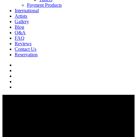
Payment Products
International
Artists
Gallery
Blog
Q&A
FAQ
Reviews
Contact Us
Reservation
facebook
pinterest
youtube
instagram
soundcloud
Q & A