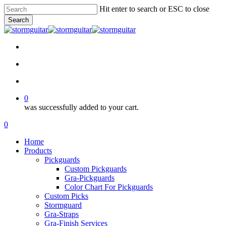
Skip
Hit enter to search or ESC to close
to
Search
main
Close
content
Search
facebook
pinterest
youtube
instagram
soundcloud
search
account
0
was successfully added to your cart.
Menu
search
account
0
Menu
Home
Products
Pickguards
Custom Pickguards
Gra-Pickguards
Color Chart For Pickguards
Custom Picks
Stormguard
Gra-Straps
Gra-Finish Services