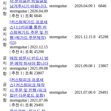
서 문의글은 비밀글로
지
stormguitar
2026.04.09
1
6846
남겨주시기 바랍니다.
사
stormguitar
|
2026.04.09
항
|
추천 1
|
조회 6846
[커스텀픽가드 프로세
스] 1:1카피를 통한 커
공
스텀픽가드 주문 및 진
지
stormguitar
2021.12.15
8
45298
행 (픽가드 주문제작)
사
(15)
항
stormguitar
|
2021.12.15
|
추천 8
|
조회 45298
공
매장 방문시 반드시 방
지
문 예약 하셔야 합니다
stormguitar
2021.09.08
1
23807
사
stormguitar
|
2021.09.08
|
추천 1
|
조회 23807
항
[커스텀피크 프로세
공
스] 커스텀피크 제작
지
시 주문 및 진행 (피크
stormguitar
2021.07.06
0
29491
사
칼선 다운로드 포함)
항
stormguitar
|
2021.07.06
|
추천 0
|
조회 29491