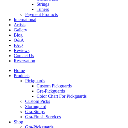
Strings
Tuners
Payment Products
International
Artists
Gallery
Blog
Q&A
FAQ
Reviews
Contact Us
Reservation
Home
Products
Pickguards
Custom Pickguards
Gra-Pickguards
Color Chart For Pickguards
Custom Picks
Stormguard
Gra-Straps
Gra-Finish Services
Shop
Gra-Pickguards