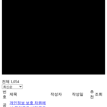
전체 1,054
번
추
제목
작성자
작성일
조회
호
천
개인정보 보호 차원에
공