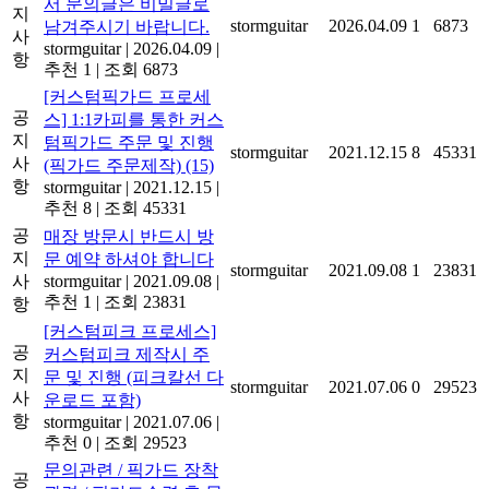
서 문의글은 비밀글로
지
stormguitar
2026.04.09
1
6873
남겨주시기 바랍니다.
사
stormguitar
|
2026.04.09
|
항
추천 1
|
조회 6873
[커스텀픽가드 프로세
공
스] 1:1카피를 통한 커스
지
텀픽가드 주문 및 진행
stormguitar
2021.12.15
8
45331
사
(픽가드 주문제작)
(15)
항
stormguitar
|
2021.12.15
|
추천 8
|
조회 45331
공
매장 방문시 반드시 방
지
문 예약 하셔야 합니다
stormguitar
2021.09.08
1
23831
사
stormguitar
|
2021.09.08
|
추천 1
|
조회 23831
항
[커스텀피크 프로세스]
공
커스텀피크 제작시 주
지
문 및 진행 (피크칼선 다
stormguitar
2021.07.06
0
29523
사
운로드 포함)
항
stormguitar
|
2021.07.06
|
추천 0
|
조회 29523
문의관련 / 픽가드 장착
공