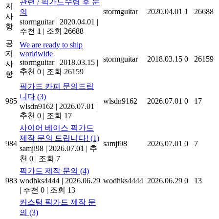
관련 / 픽가드수령 후 문
지
stormguitar
2020.04.01
1
26688
의
사
stormguitar
|
2020.04.01
|
항
추천 1
|
조회 26688
공
We are ready to ship
지
worldwide
stormguitar
2018.03.15
0
26159
stormguitar
|
2018.03.15
|
사
추천 0
|
조회 26159
항
픽가드 카피 문의드립
니다
(3)
985
wlsdn9162
2026.07.01
0
17
wlsdn9162
|
2026.07.01
|
추천 0
|
조회 17
사이어 베이스 픽가드
제작 문의 드립니다!
(1)
984
samji98
2026.07.01
0
7
samji98
|
2026.07.01
|
추
천 0
|
조회 7
픽가드 제작 문의
(4)
983
wodhks4444
|
2026.06.29
wodhks4444
2026.06.29
0
13
|
추천 0
|
조회 13
커스텀 픽가드 제작 문
의
(3)