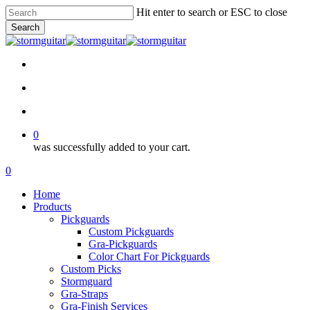
Skip
Hit enter to search or ESC to close
to
Search
main
Close
content
Search
facebook
pinterest
youtube
instagram
soundcloud
search
account
0
was successfully added to your cart.
Menu
search
account
0
Menu
Home
Products
Pickguards
Custom Pickguards
Gra-Pickguards
Color Chart For Pickguards
Custom Picks
Stormguard
Gra-Straps
Gra-Finish Services