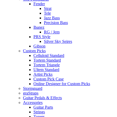
Fender
Strat
Tele
Jazz Bass
Precision Bass
Ibanez
RG / Jem
PRS Style
Silver Sky Seires
Gibson
Custom Picks
Celluloid Standard
Tortem Standard
Tortem Triangle
Ultem Standard
Artist Picks
Custom Pick Case
Online Designer for Custom Picks
Stormguard
graStraps
Guitar Pedals & Effects
Accessories
Guitar Parts
Strings
Tuners