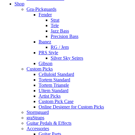
Shop
Gra-Pickguards
Fender
Strat
Tele
Jazz Bass
Precision Bass
Ibanez
RG / Jem
PRS Style
Silver Sky Seires
Gibson
Custom Picks
Celluloid Standard
Tortem Standard
Tortem Triangle
Ultem Standard
Artist Picks
Custom Pick Case
Online Designer for Custom Picks
Stormguard
graStraps
Guitar Pedals & Effects
Accessories
Guitar Parts