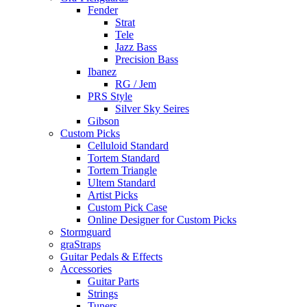
Fender
Strat
Tele
Jazz Bass
Precision Bass
Ibanez
RG / Jem
PRS Style
Silver Sky Seires
Gibson
Custom Picks
Celluloid Standard
Tortem Standard
Tortem Triangle
Ultem Standard
Artist Picks
Custom Pick Case
Online Designer for Custom Picks
Stormguard
graStraps
Guitar Pedals & Effects
Accessories
Guitar Parts
Strings
Tuners