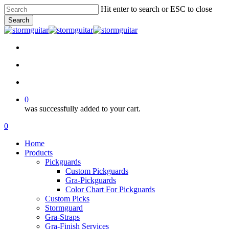
Skip
Hit enter to search or ESC to close
to
Search
main
Close
content
Search
facebook
pinterest
youtube
instagram
soundcloud
search
account
0
was successfully added to your cart.
Menu
search
account
0
Menu
Home
Products
Pickguards
Custom Pickguards
Gra-Pickguards
Color Chart For Pickguards
Custom Picks
Stormguard
Gra-Straps
Gra-Finish Services