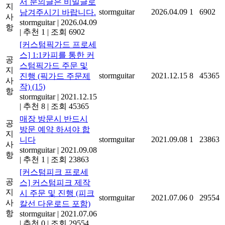
서 문의글은 비밀글로
지
stormguitar
2026.04.09
1
6902
남겨주시기 바랍니다.
사
stormguitar
|
2026.04.09
항
|
추천 1
|
조회 6902
[커스텀픽가드 프로세
스] 1:1카피를 통한 커
공
스텀픽가드 주문 및
지
stormguitar
2021.12.15
8
45365
진행 (픽가드 주문제
사
작)
(15)
항
stormguitar
|
2021.12.15
|
추천 8
|
조회 45365
매장 방문시 반드시
공
방문 예약 하셔야 합
지
stormguitar
2021.09.08
1
23863
니다
사
stormguitar
|
2021.09.08
항
|
추천 1
|
조회 23863
[커스텀피크 프로세
공
스] 커스텀피크 제작
지
시 주문 및 진행 (피크
stormguitar
2021.07.06
0
29554
사
칼선 다운로드 포함)
항
stormguitar
|
2021.07.06
|
추천 0
|
조회 29554