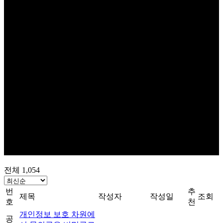
전체 1,054
번
추
제목
작성자
작성일
조회
호
천
개인정보 보호 차원에
공