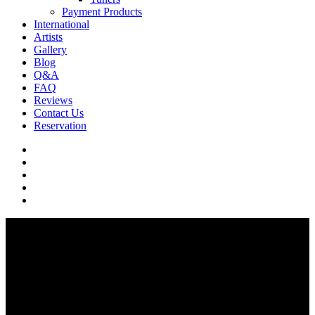
Payment Products
International
Artists
Gallery
Blog
Q&A
FAQ
Reviews
Contact Us
Reservation
facebook
pinterest
youtube
instagram
soundcloud
Q & A