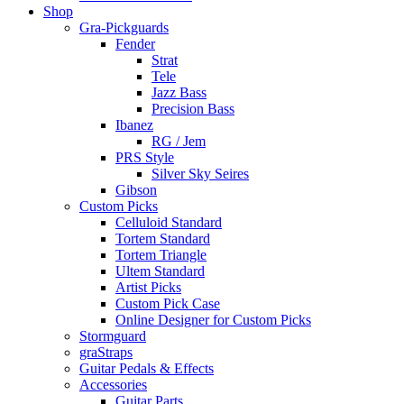
Shop
Gra-Pickguards
Fender
Strat
Tele
Jazz Bass
Precision Bass
Ibanez
RG / Jem
PRS Style
Silver Sky Seires
Gibson
Custom Picks
Celluloid Standard
Tortem Standard
Tortem Triangle
Ultem Standard
Artist Picks
Custom Pick Case
Online Designer for Custom Picks
Stormguard
graStraps
Guitar Pedals & Effects
Accessories
Guitar Parts