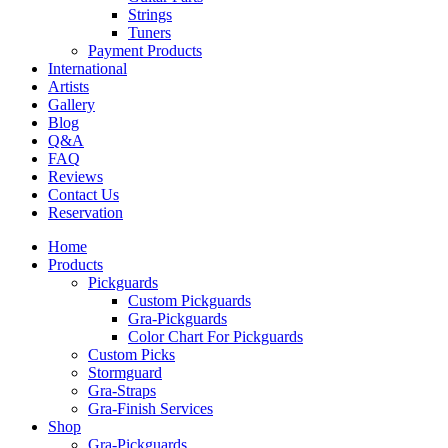
Strings
Tuners
Payment Products
International
Artists
Gallery
Blog
Q&A
FAQ
Reviews
Contact Us
Reservation
Home
Products
Pickguards
Custom Pickguards
Gra-Pickguards
Color Chart For Pickguards
Custom Picks
Stormguard
Gra-Straps
Gra-Finish Services
Shop
Gra-Pickguards