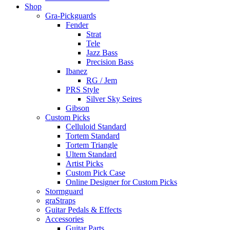
Shop
Gra-Pickguards
Fender
Strat
Tele
Jazz Bass
Precision Bass
Ibanez
RG / Jem
PRS Style
Silver Sky Seires
Gibson
Custom Picks
Celluloid Standard
Tortem Standard
Tortem Triangle
Ultem Standard
Artist Picks
Custom Pick Case
Online Designer for Custom Picks
Stormguard
graStraps
Guitar Pedals & Effects
Accessories
Guitar Parts