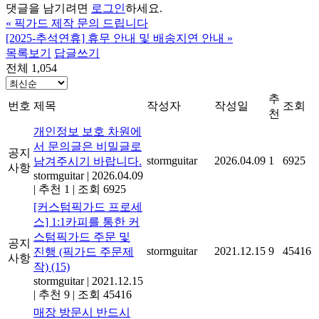
댓글을 남기려면
로그인
하세요.
«
픽가드 제작 문의 드립니다
[2025-추석연휴] 휴무 안내 및 배송지연 안내
»
목록보기
답글쓰기
전체 1,054
추
번호
제목
작성자
작성일
조회
천
개인정보 보호 차원에
서 문의글은 비밀글로
공지
stormguitar
2026.04.09
1
6925
남겨주시기 바랍니다.
사항
stormguitar
|
2026.04.09
|
추천 1
|
조회 6925
[커스텀픽가드 프로세
스] 1:1카피를 통한 커
스텀픽가드 주문 및
공지
stormguitar
2021.12.15
9
45416
진행 (픽가드 주문제
사항
작)
(15)
stormguitar
|
2021.12.15
|
추천 9
|
조회 45416
매장 방문시 반드시