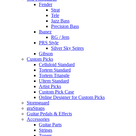
Fender
Strat
Tele
Jazz Bass
Precision Bass
Ibanez
RG / Jem
PRS Style
Silver Sky Seires
Gibson
Custom Picks
Celluloid Standard
Tortem Standard
Tortem Triangle
Ultem Standard
Artist Picks
Custom Pick Case
Online Designer for Custom Picks
Stormguard
graStraps
Guitar Pedals & Effects
Accessories
Guitar Parts
Strings
Tuners