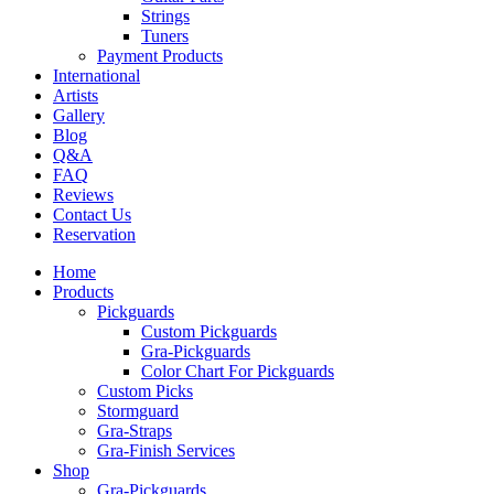
Strings
Tuners
Payment Products
International
Artists
Gallery
Blog
Q&A
FAQ
Reviews
Contact Us
Reservation
Home
Products
Pickguards
Custom Pickguards
Gra-Pickguards
Color Chart For Pickguards
Custom Picks
Stormguard
Gra-Straps
Gra-Finish Services
Shop
Gra-Pickguards