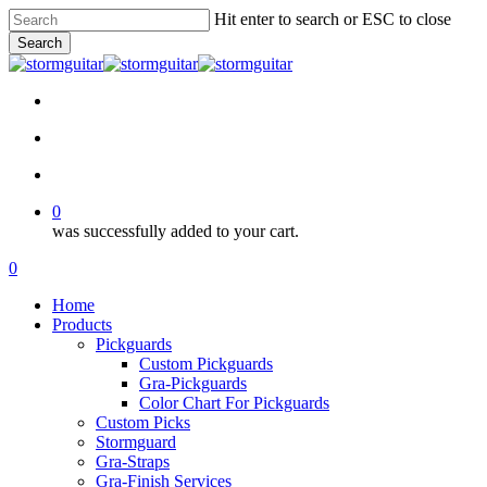
Skip
Hit enter to search or ESC to close
to
Search
main
Close
content
Search
facebook
pinterest
youtube
instagram
soundcloud
search
account
0
was successfully added to your cart.
Menu
search
account
0
Menu
Home
Products
Pickguards
Custom Pickguards
Gra-Pickguards
Color Chart For Pickguards
Custom Picks
Stormguard
Gra-Straps
Gra-Finish Services