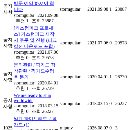
방문 예약 하셔야 합
공지
stormguitar
2021.09.08
1
23887
니다
사항
stormguitar
|
2021.09.08
|
추천 1
|
조회 23887
[커스텀피크 프로세
스] 커스텀피크 제작
공지
시 주문 및 진행 (피크
stormguitar
2021.07.06
0
29578
사항
칼선 다운로드 포함)
stormguitar
|
2021.07.06
|
추천 0
|
조회 29578
문의관련 / 픽가드 장
착관련 / 픽가드수령
공지
stormguitar
2020.04.01
1
26739
후 문의
사항
stormguitar
|
2020.04.01
|
추천 1
|
조회 26739
We are ready to ship
공지
worldwide
stormguitar
2018.03.15
0
26227
stormguitar
|
2018.03.15
사항
|
추천 0
|
조회 26227
일펜 하이브리드 2 픽
가드
(1)
1025
rntptnv
2026.08.07
0
3