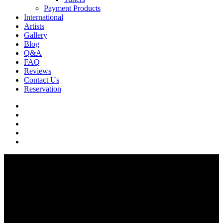
Payment Products
International
Artists
Gallery
Blog
Q&A
FAQ
Reviews
Contact Us
Reservation
facebook
pinterest
youtube
instagram
soundcloud
Q & A