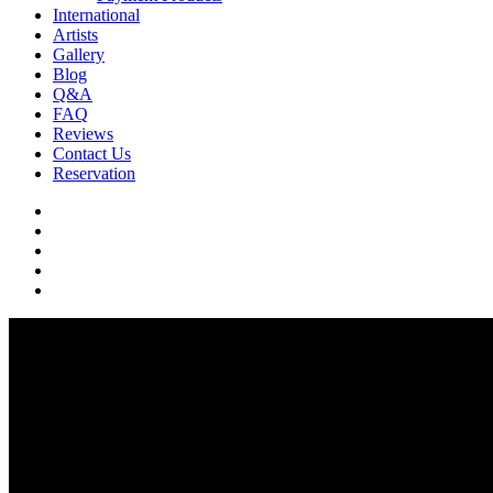
International
Artists
Gallery
Blog
Q&A
FAQ
Reviews
Contact Us
Reservation
facebook
pinterest
youtube
instagram
soundcloud