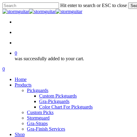
Skip
Hit enter to search or ESC to close
Sea
to
Close
main
Search
content
facebook
pinterest
youtube
instagram
soundcloud
search
account
0
was successfully added to your cart.
Menu
search
account
0
Menu
Home
Products
Pickguards
Custom Pickguards
Gra-Pickguards
Color Chart For Pickguards
Custom Picks
Stormguard
Gra-Straps
Gra-Finish Services
Shop