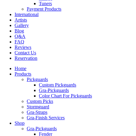
Tuners
Payment Products
International
Artists
Gallery
Blog
Q&A
FAQ
Reviews
Contact Us
Reservation
Home
Products
Pickguards
Custom Pickguards
Gra-Pickguards
Color Chart For Pickguards
Custom Picks
Stormguard
Gra-Straps
Gra-Finish Services
Shop
Gra-Pickguards
Fender