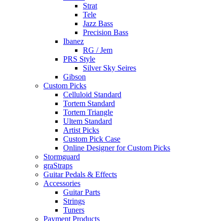
Strat
Tele
Jazz Bass
Precision Bass
Ibanez
RG / Jem
PRS Style
Silver Sky Seires
Gibson
Custom Picks
Celluloid Standard
Tortem Standard
Tortem Triangle
Ultem Standard
Artist Picks
Custom Pick Case
Online Designer for Custom Picks
Stormguard
graStraps
Guitar Pedals & Effects
Accessories
Guitar Parts
Strings
Tuners
Payment Products