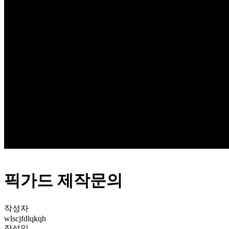
Q & A
픽가드 제작문의
작성자
wlscjfdlqkqh
작성일