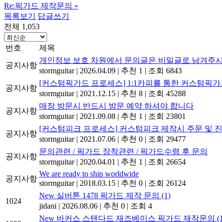
Re:픽가드 제작문의
»
목록보기
답글쓰기
전체 1,053
번호
제목
개인정보 보호 차원에서 문의글은 비밀글로 남겨주시
공지사항
stormguitar
|
2026.04.09
|
추천 1
|
조회 6843
[커스텀픽가드 프로세스] 1:1카피를 통한 커스텀픽가
공지사항
stormguitar
|
2021.12.15
|
추천 8
|
조회 45288
매장 방문시 반드시 방문 예약 하셔야 합니다
공지사항
stormguitar
|
2021.09.08
|
추천 1
|
조회 23801
[커스텀피크 프로세스] 커스텀피크 제작시 주문 및 진
공지사항
stormguitar
|
2021.07.06
|
추천 0
|
조회 29477
문의관련 / 픽가드 장착관련 / 픽가드수령 후 문의
공지사항
stormguitar
|
2020.04.01
|
추천 1
|
조회 26654
We are ready to ship worldwide
공지사항
stormguitar
|
2018.03.15
|
추천 0
|
조회 26124
New
실버톤 1478 픽가드 제작 문의
(1)
1024
jidani
|
2026.08.06
|
추천 0
|
조회 4
New
바커스 스탠다드 재즈베이스 픽가드 재작문의
(